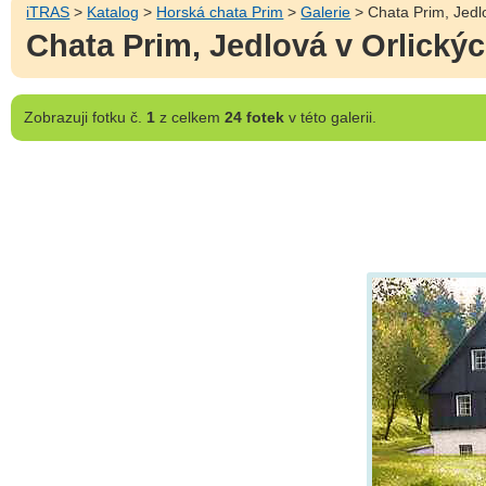
iTRAS
>
Katalog
>
Horská chata Prim
>
Galerie
> Chata Prim, Jedl
Chata Prim, Jedlová v Orlický
Zobrazuji
fotku č.
1
z celkem
24 fotek
v této galerii.