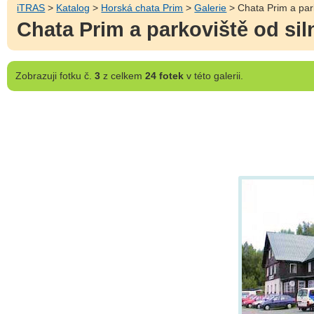
iTRAS
>
Katalog
>
Horská chata Prim
>
Galerie
> Chata Prim a park
Chata Prim a parkoviště od sil
Zobrazuji
fotku č.
3
z celkem
24 fotek
v této galerii.