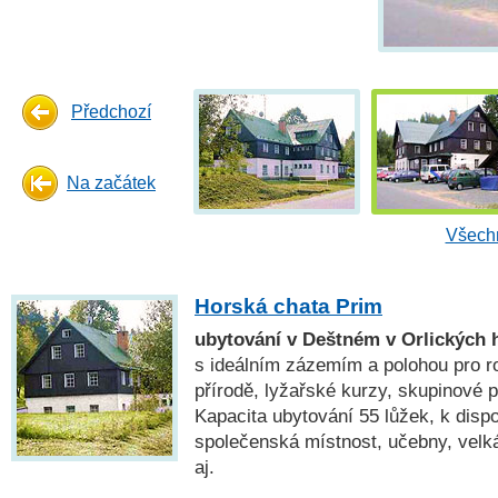
Předchozí
Na začátek
Všechn
Horská chata Prim
ubytování v Deštném v Orlických 
s ideálním zázemím a polohou pro ro
přírodě, lyžařské kurzy, skupinové po
Kapacita ubytování 55 lůžek, k dispo
společenská místnost, učebny, velká
aj.