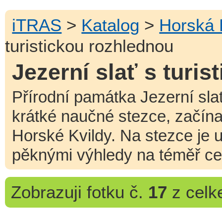
iTRAS
>
Katalog
>
Horská 
turistickou rozhlednou
Jezerní slať s turi
Přírodní památka Jezerní slať
krátké naučné stezce, začína
Horské Kvildy. Na stezce je 
pěknými výhledy na téměř celé
Zobrazuji
fotku č.
17
z cel