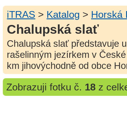
iTRAS
>
Katalog
>
Horská 
Chalupská slať
Chalupská slať představuje un
rašelinným jezírkem v České 
km jihovýchodně od obce Hor
Zobrazuji
fotku č.
18
z cel