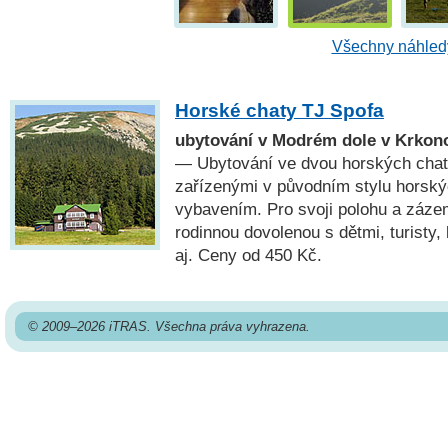
Všechny náhledy
Horské chaty TJ Spofa
ubytování v Modrém dole v Krko
— Ubytování ve dvou horských chatá
zařízenými v původním stylu horsk
vybavením. Pro svoji polohu a záze
rodinnou dovolenou s dětmi, turisty, 
aj. Ceny od 450 Kč.
© 2009–2026 iTRAS. Všechna práva vyhrazena.