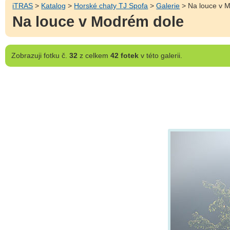
iTRAS
>
Katalog
>
Horské chaty TJ Spofa
>
Galerie
> Na louce v 
Na louce v Modrém dole
Zobrazuji
fotku č.
32
z celkem
42 fotek
v této galerii.