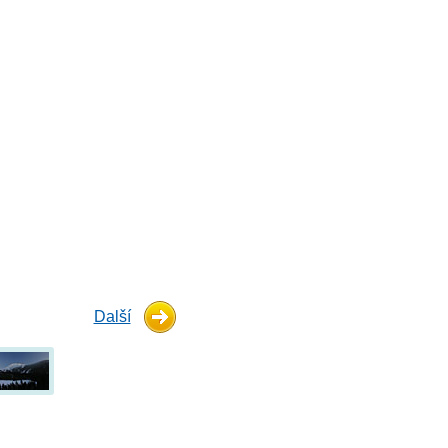
Další