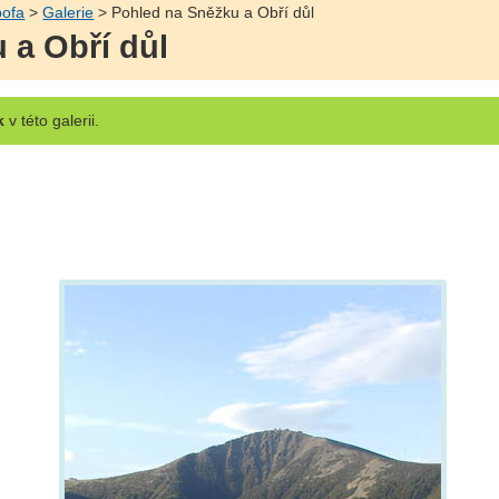
pofa
>
Galerie
> Pohled na Sněžku a Obří důl
 a Obří důl
k
v této galerii.