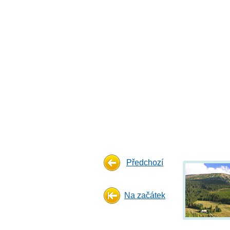
Předchozí
Na začátek