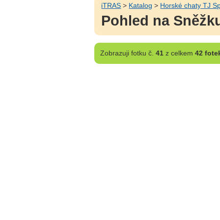
iTRAS
>
Katalog
>
Horské chaty TJ S
Pohled na Sněžku
Zobrazuji
fotku č.
41
z celkem
42 fote