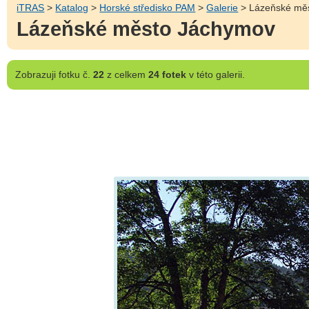
iTRAS
>
Katalog
>
Horské středisko PAM
>
Galerie
> Lázeňské mě
Lázeňské město Jáchymov
Zobrazuji
fotku č.
22
z celkem
24 fotek
v této galerii.