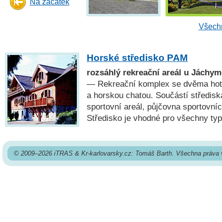
Na začátek
Všechn
Horské středisko PAM
rozsáhlý rekreační areál u Jáchy
— Rekreační komplex se dvěma hote
a horskou chatou. Součástí středisk
sportovní areál, půjčovna sportovní
Středisko je vhodné pro všechny typ
© 2009–2026 iTRAS & Kr-karlovarsky.cz: Tomáš Barth. Všechna práva 