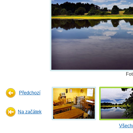
Fot
Předchozí
Na začátek
Všechn