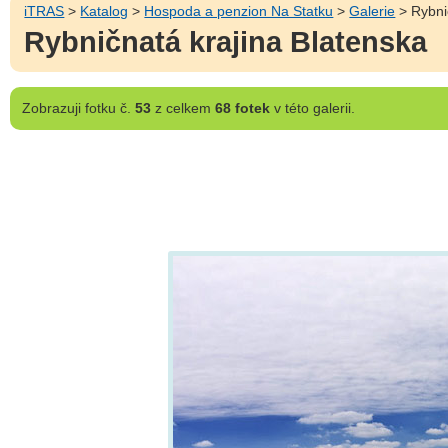
iTRAS
>
Katalog
>
Hospoda a penzion Na Statku
>
Galerie
> Rybni
Rybničnatá krajina Blatenska
Zobrazuji
fotku č.
53
z celkem
68 fotek
v této galerii.