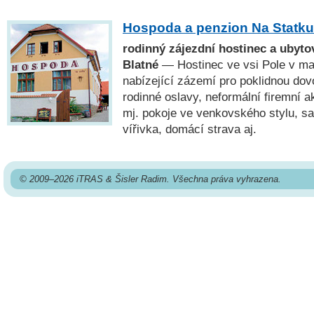
Hospoda a penzion Na Statku
rodinný zájezdní hostinec a ubytov
Blatné
— Hostinec ve vsi Pole v mal
nabízející zázemí pro poklidnou do
rodinné oslavy, neformální firemní a
mj. pokoje ve venkovského stylu, s
vířivka, domácí strava aj.
© 2009–2026 iTRAS & Šisler Radim. Všechna práva vyhrazena.