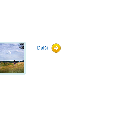
Další