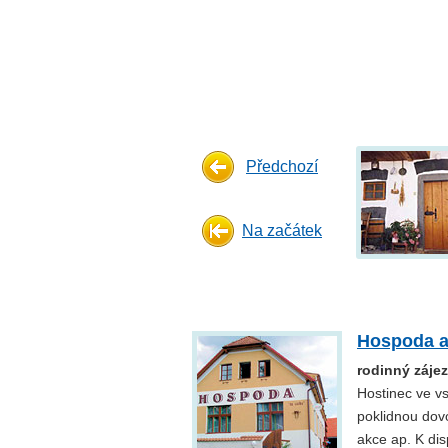
Předchozí
Na začátek
Hospoda a
rodinný zájez
Hostinec ve vs
poklidnou dov
akce ap. K dis