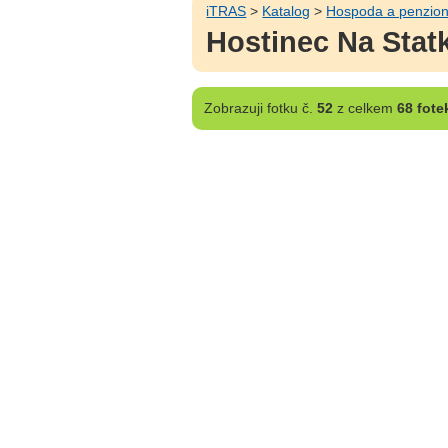
iTRAS
>
Katalog
>
Hospoda a penzion
Hostinec Na Statk
Zobrazuji
fotku č.
52
z celkem
68 fote