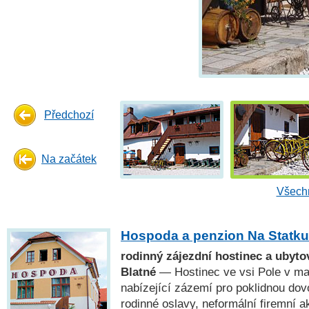
Předchozí
Na začátek
Všechn
Hospoda a penzion Na Statku
rodinný zájezdní hostinec a ubytov
Blatné
— Hostinec ve vsi Pole v mal
nabízející zázemí pro poklidnou do
rodinné oslavy, neformální firemní a