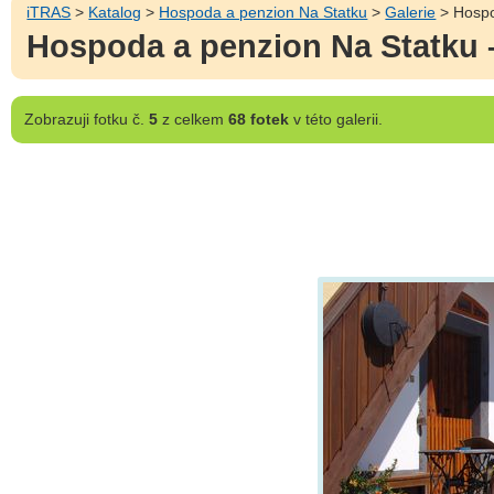
iTRAS
>
Katalog
>
Hospoda a penzion Na Statku
>
Galerie
> Hospo
Hospoda a penzion Na Statku 
Zobrazuji
fotku č.
5
z celkem
68 fotek
v této galerii.