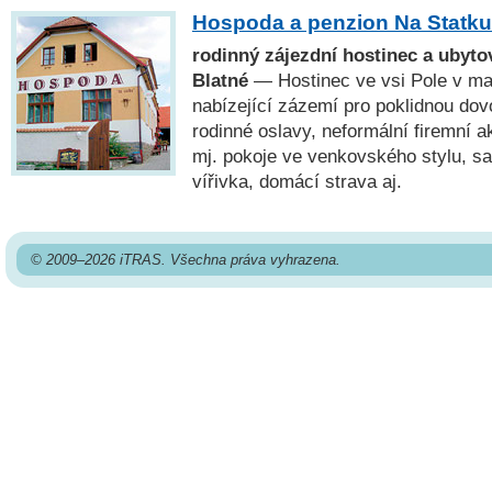
Hospoda a penzion Na Statku
rodinný zájezdní hostinec a ubytov
Blatné
— Hostinec ve vsi Pole v mal
nabízející zázemí pro poklidnou do
rodinné oslavy, neformální firemní a
mj. pokoje ve venkovského stylu, s
vířivka, domácí strava aj.
© 2009–2026 iTRAS. Všechna práva vyhrazena.