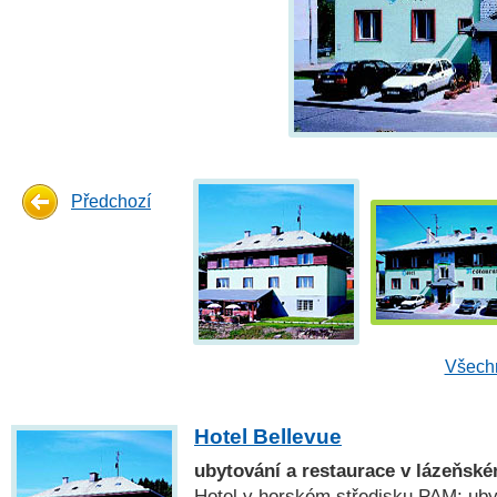
Předchozí
Všechn
Hotel Bellevue
ubytování a restaurace v lázeňs
Hotel v horském středisku PAM: uby