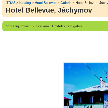
iTRAS
>
Katalog
>
Hotel Bellevue
>
Galerie
> Hotel Bellevue, Jác
Hotel Bellevue, Jáchymov
Zobrazuji
fotku č.
2
z celkem
11 fotek
v této galerii.