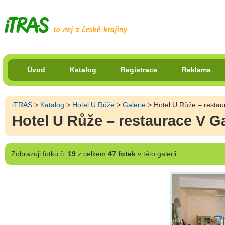
Úvod
Katalog
Registrace
Reklama
iTRAS
>
Katalog
>
Hotel U Růže
>
Galerie
> Hotel U Růže – restaur
Hotel U Růže – restaurace V Gal
Zobrazuji
fotku č.
19
z celkem
47 fotek
v této galerii.