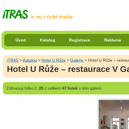
Úvod
Katalog
Registrace
Reklama
iTRAS
>
Katalog
>
Hotel U Růže
>
Galerie
> Hotel U Růže – restaur
Hotel U Růže – restaurace V Gal
Zobrazuji
fotku č.
20
z celkem
47 fotek
v této galerii.