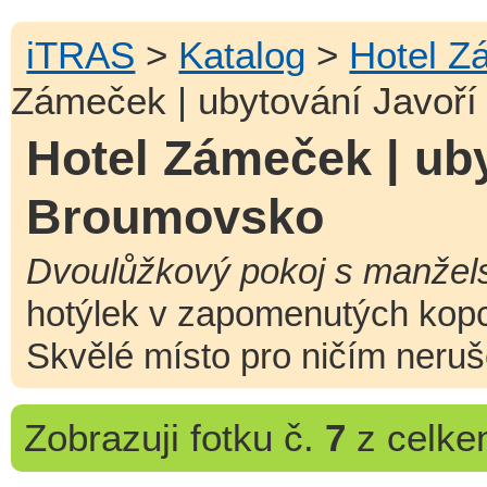
iTRAS
>
Katalog
>
Hotel Z
Zámeček | ubytování Javoří
Hotel Zámeček | uby
Broumovsko
Dvoulůžkový pokoj s manžels
hotýlek v zapomenutých kopc
Skvělé místo pro ničím neru
Zobrazuji
fotku č.
7
z celk