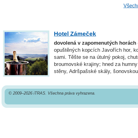
Všechn
Hotel Zámeček
dovolená v zapomenutých horách
opuštěných kopcích Javořích hor, k
sami. Těšte se na útulný pokoj, chut
broumovské krajiny; hned za hum
stěny, Adršpašské skály, šonovsko
© 2009–2026 iTRAS. Všechna práva vyhrazena.