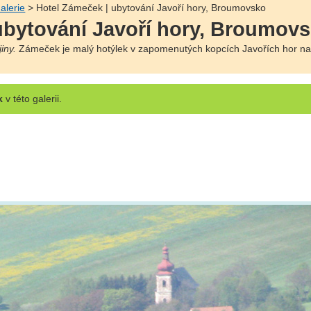
alerie
> Hotel Zámeček | ubytování Javoří hory, Broumovsko
ubytování Javoří hory, Broumov
iny.
Zámeček je malý hotýlek v zapomenutých kopcích Javořích hor na
k
v této galerii.