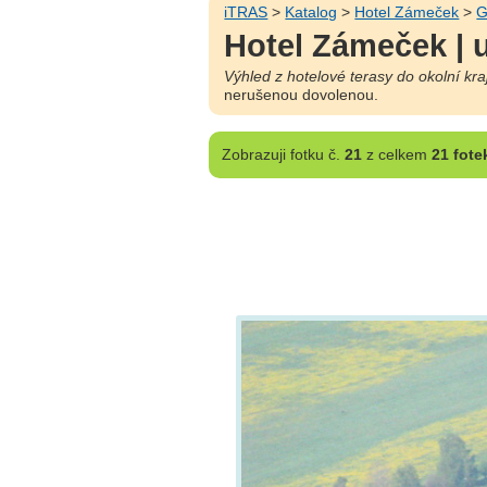
iTRAS
>
Katalog
>
Hotel Zámeček
>
G
Hotel Zámeček | 
Výhled z hotelové terasy do okolní kraj
nerušenou dovolenou.
Zobrazuji
fotku č.
21
z celkem
21 fote