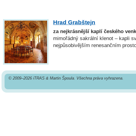
Hrad Grabštejn
za nejkrásnější kaplí českého ven
mimořádný sakrální klenot – kapli sv
nejpůsobivějším renesančním prost
© 2009–2026 iTRAS & Martin Špoula. Všechna práva vyhrazena.