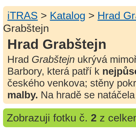
iTRAS
>
Katalog
>
Hrad Gr
Grabštejn
Hrad Grabštejn
Hrad
Grabštejn
ukrývá mimo
Barbory, která patří k
nejpůs
českého venkova; stěny pokr
malby.
Na hradě se natáčel
Zobrazuji
fotku č.
2
z celk