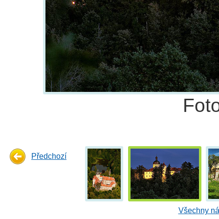
Fot
Předchozí
Všechny ná