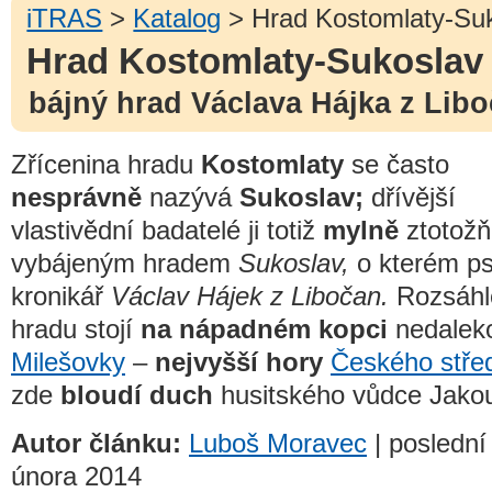
iTRAS
>
Katalog
> Hrad Kostomlaty-Su
Hrad Kostomlaty-Sukoslav
bájný hrad Václava Hájka z Lib
Zřícenina hradu
Kostomlaty
se často
nesprávně
nazývá
Sukoslav;
dřívější
vlastivědní badatelé ji totiž
mylně
ztotožň
vybájeným hradem
Sukoslav,
o kterém ps
kronikář
Václav Hájek z Libočan.
Rozsáhl
hradu stojí
na nápadném kopci
nedalek
Milešovky
–
nejvyšší hory
Českého stře
zde
bloudí duch
husitského vůdce Jakou
Autor článku:
Luboš Moravec
| poslední
února 2014