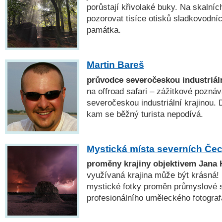
porůstají křivolaké buky. Na skalní
pozorovat tisíce otisků sladkovodníc
památka.
Martin Bareš
průvodce severočeskou industriáln
na offroad safari – zážitkové poznáv
severočeskou industriální krajinou.
kam se běžný turista nepodívá.
Mystická místa severních Če
proměny krajiny objektivem Jana
využívaná krajina může být krásná! 
mystické fotky proměn průmyslové 
profesionálního uměleckého fotogra