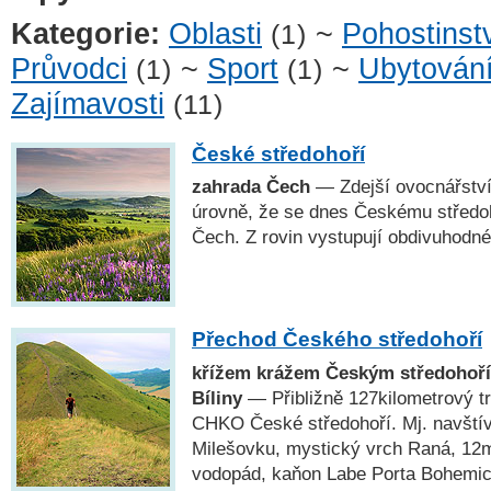
Kategorie:
Oblasti
~
Pohostinst
(1)
Průvodci
~
Sport
~
Ubytován
(1)
(1)
Zajímavosti
(11)
České středohoří
zahrada Čech
— Zdejší ovocnářství
úrovně, že se dnes Českému středo
Čech. Z rovin vystupují obdivuhodné
Přechod Českého středohoří
křížem krážem Českým středohoří
Bíliny
— Přibližně 127kilometrový t
CHKO České středohoří. Mj. navští
Milešovku, mystický vrch Raná, 12
vodopád, kaňon Labe Porta Bohemic