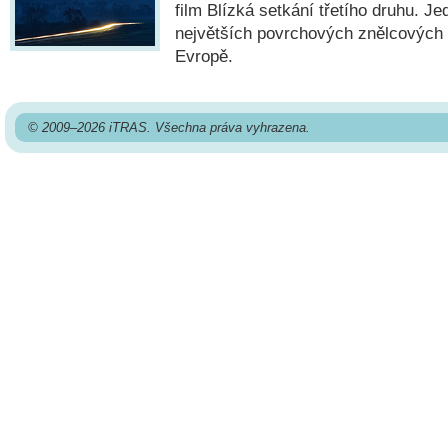
film Blízká setkání třetího druhu. Je
největších povrchových znělcových 
Evropě.
© 2009–2026 iTRAS. Všechna práva vyhrazena.