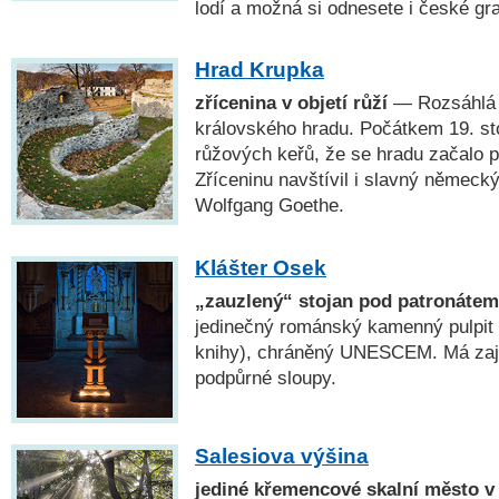
lodí a možná si odnesete i české gr
Hrad Krupka
zřícenina v objetí růží
— Rozsáhlá 
královského hradu. Počátkem 19. stol
růžových keřů, že se hradu začalo 
Zříceninu navštívil i slavný německ
Wolfgang Goethe.
Klášter Osek
„zauzlený“ stojan pod patronát
jedinečný románský kamenný pulpit (
knihy), chráněný UNESCEM. Má zaj
podpůrné sloupy.
Salesiova výšina
jediné křemencové skalní město v