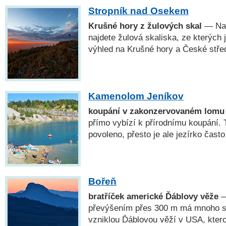
Stropník nad Osekem
Krušné hory z žulových skal
— Na 
najdete žulová skaliska, ze kterých 
výhled na Krušné hory a České stře
Kamenolom Jeníkov
koupání v zakonzervovaném lomu
přímo vybízí k přírodnímu koupání. T
povoleno, přesto je ale jezírko čast
Bořeň
bratříček americké Ďáblovy věže
—
převýšením přes 300 m má mnoho s
vzniklou Ďáblovou věží v USA, ktero