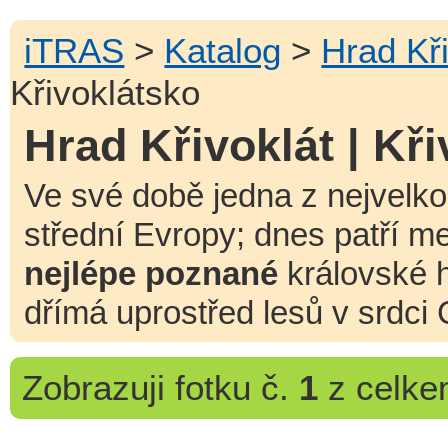
iTRAS
>
Katalog
>
Hrad Kři
Křivoklátsko
Hrad Křivoklát | Kř
Ve své době jedna z nejvelko
střední Evropy; dnes patří m
nejlépe poznané
královské 
dřímá uprostřed lesů v srdc
Zobrazuji
fotku č.
1
z celk