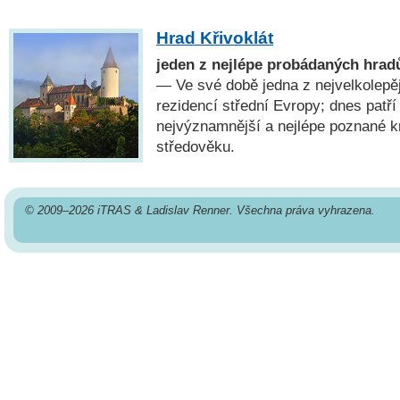
Hrad Křivoklát
jeden z nejlépe probádaných hrad
— Ve své době jedna z nejvelkolepě
rezidencí střední Evropy; dnes patří
nejvýznamnější a nejlépe poznané 
středověku.
© 2009–2026 iTRAS & Ladislav Renner. Všechna práva vyhrazena.