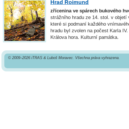
Hrad Roimund
zřícenina ve spárech bukového h
strážního hradu ze 14. stol. v objet
které si podmaní každého vnímavéh
hradu byl zvolen na počest Karla IV
Králova hora. Kulturní památka.
© 2009–2026 iTRAS & Luboš Moravec. Všechna práva vyhrazena.