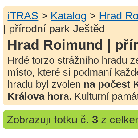
iTRAS
>
Katalog
>
Hrad R
| přírodní park Ještěd
Hrad Roimund | pří
Hrdé torzo strážního hradu ze
místo, které si podmaní kaž
hradu byl zvolen
na počest K
Králova hora.
Kulturní pamá
Zobrazuji
fotku č.
3
z celk