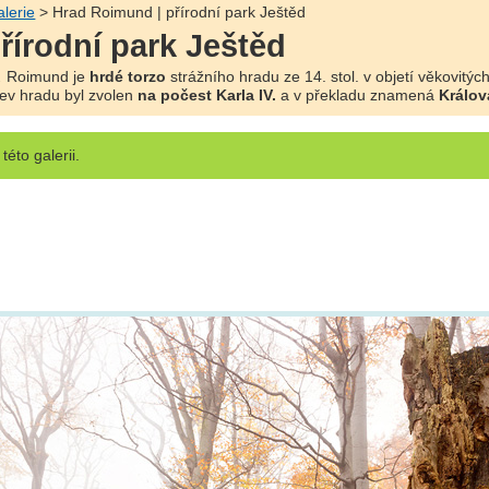
lerie
> Hrad Roimund | přírodní park Ještěd
řírodní park Ještěd
.
Roimund je
hrdé torzo
strážního hradu ze 14. stol. v objetí věkovitýc
ev hradu byl zvolen
na počest Karla IV.
a v překladu znamená
Králov
této galerii.