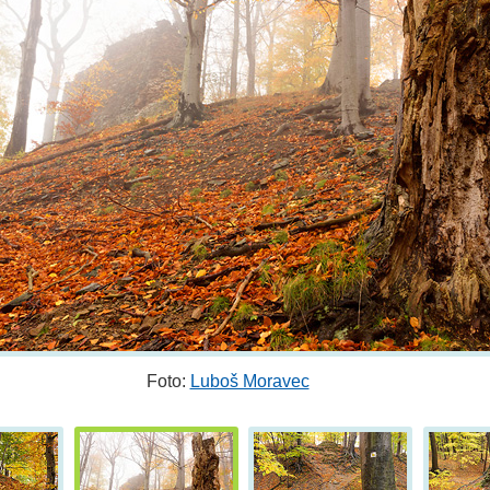
Foto:
Luboš Moravec