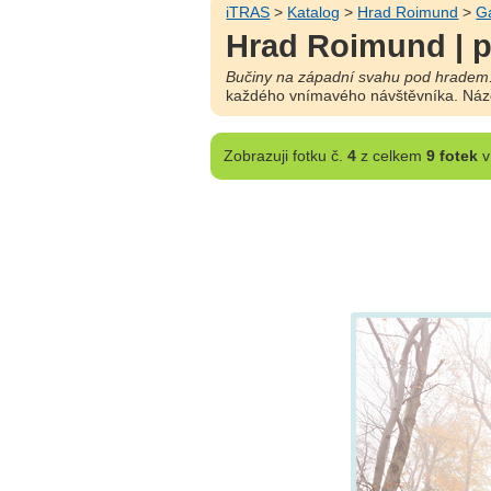
iTRAS
>
Katalog
>
Hrad Roimund
>
Ga
Hrad Roimund | p
Bučiny na západní svahu pod hradem
každého vnímavého návštěvníka. Náz
Zobrazuji
fotku č.
4
z celkem
9 fotek
v 