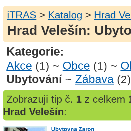
iTRAS
>
Katalog
>
Hrad Ve
Hrad Velešín: Ubyto
Kategorie:
Akce
~
Obce
~
Ob
(1)
(1)
Ubytování
~
Zábava
(2)
Zobrazuji
tip č.
1
z celkem
Hrad Velešín
:
Ubytovna Zaron