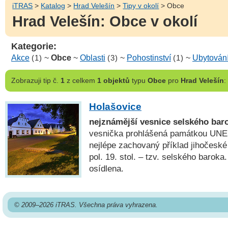
iTRAS
>
Katalog
>
Hrad Velešín
>
Tipy v okolí
> Obce
Hrad Velešín: Obce v okolí
Kategorie:
Akce
(1)
~
Obce
~
Oblasti
(3)
~
Pohostinství
(1)
~
Ubytován
Zobrazuji
tip č.
1
z celkem
1 objektů
typu
Obce
pro
Hrad Velešín
:
Holašovice
nejznámější vesnice selského bar
vesnička prohlášená památkou UNE
nejlépe zachovaný příklad jihočeské 
pol. 19. stol. – tzv. selského baroka
osídlena.
© 2009–2026 iTRAS. Všechna práva vyhrazena.