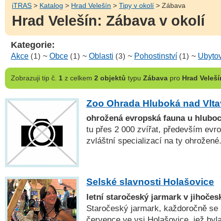
iTRAS
>
Katalog
>
Hrad Velešín
>
Tipy v okolí
> Zábava
Hrad Velešín: Zábava v okolí
Kategorie:
Akce
(1)
~
Obce
(1)
~
Oblasti
(3)
~
Pohostinství
(1)
~
Ubyto
Zobrazuji
tip č.
1
z celkem
2 objektů
typu
Zábava
pro
Hrad Veleší
Zoo Ohrada Hluboká nad Vlt
ohrožená evropská fauna u hlubo
tu přes 2 000 zvířat, především evr
zvláštní specializací na ty ohrožené
Selské slavnosti Holašovice
letní staročeský jarmark v jihočes
Staročeský jarmark, každoročně se
července ve vsi Holašovice, jež by