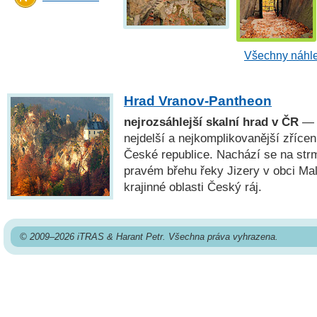
Všechny náhle
Hrad Vranov-Pantheon
nejrozsáhlejší skalní hrad v ČR
— 
nejdelší a nejkomplikovanější zřícen
České republice. Nachází se na str
pravém břehu řeky Jizery v obci Ma
krajinné oblasti Český ráj.
© 2009–2026 iTRAS & Harant Petr. Všechna práva vyhrazena.