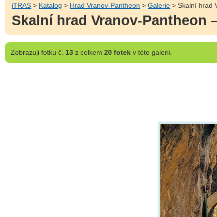
iTRAS
>
Katalog
>
Hrad Vranov-Pantheon
>
Galerie
> Skalní hrad 
Skalní hrad Vranov-Pantheon 
Zobrazuji
fotku č.
13
z celkem
20 fotek
v této galerii.