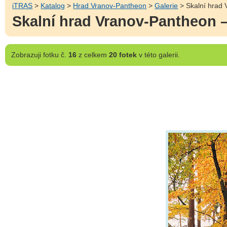
iTRAS
>
Katalog
>
Hrad Vranov-Pantheon
>
Galerie
> Skalní hrad 
Skalní hrad Vranov-Pantheon –
Zobrazuji
fotku č.
16
z celkem
20 fotek
v této galerii.