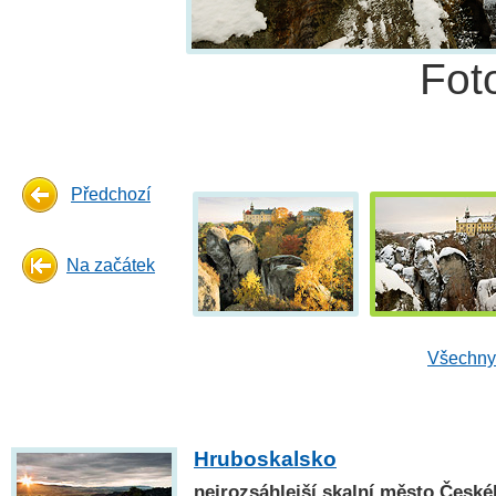
Fot
Předchozí
Na začátek
Všechny 
Hruboskalsko
nejrozsáhlejší skalní město České