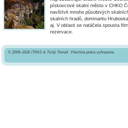
pískovcové skalní město v CHKO Če
navštívit mnoho působivých skalních
skalních hradů, dominantu Hrubosk
aj. V oblasti se natáčela spousta fi
rezervace.
© 2009–2026 iTRAS & Tichý Tomáš. Všechna práva vyhrazena.