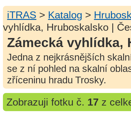
iTRAS
>
Katalog
>
Hrubosk
vyhlídka, Hruboskalsko | Če
Zámecká vyhlídka, 
Jedna z nejkrásnějších skaln
se z ní pohled na skalní obl
zříceninu hradu Trosky.
Zobrazuji
fotku č.
17
z cel