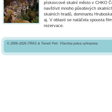
pískovcové skalní město v CHKO Če
navštívit mnoho působivých skalních
skalních hradů, dominantu Hrubosk
aj. V oblasti se natáčela spousta fi
rezervace.
© 2009–2026 iTRAS & Tomeš Petr. Všechna práva vyhrazena.