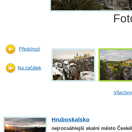
Fot
Předchozí
Na začátek
Všechny 
Hruboskalsko
nejrozsáhlejší skalní město České