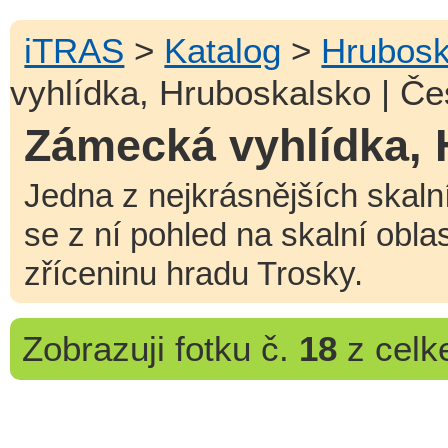
iTRAS
>
Katalog
>
Hrubosk
vyhlídka, Hruboskalsko | Če
Zámecká vyhlídka, 
Jedna z nejkrásnějších skaln
se z ní pohled na skalní obl
zříceninu hradu Trosky.
Zobrazuji
fotku č.
18
z cel