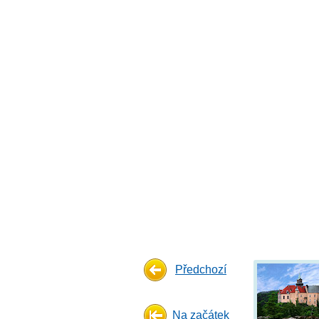
Předchozí
Na začátek