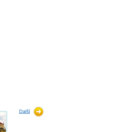
Další