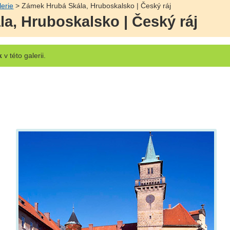
lerie
> Zámek Hrubá Skála, Hruboskalsko | Český ráj
a, Hruboskalsko | Český ráj
k
v této galerii.