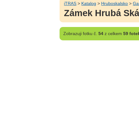
iTRAS
>
Katalog
>
Hruboskalsko
>
Ga
Zámek Hrubá Skál
Zobrazuji
fotku č.
54
z celkem
59 fote