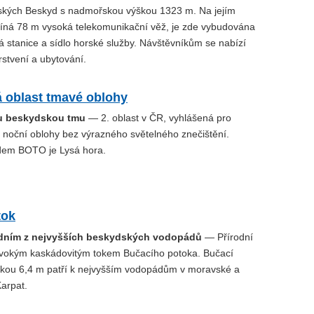
kých Beskyd s nadmořskou výškou 1323 m. Na jejím
píná 78 m vysoká telekomunikační věž, je zde vybudována
 stanice a sídlo horské služby. Návštěvníkům se nabízí
stvení a ubytování.
 oblast tmavé oblohy
ou beskydskou tmu
— 2. oblast v ČR, vyhlášená pro
 noční oblohy bez výrazného světelného znečištění.
dem BOTO je Lysá hora.
tok
edním z nejvyšších beskydských vodopádů
— Přírodní
ivokým kaskádovitým tokem Bučacího potoka. Bučací
kou 6,4 m patří k nejvyšším vodopádům v moravské a
Karpat.