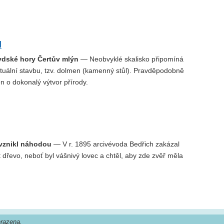
l
dské hory Čertův mlýn
— Neobvyklé skalisko připomíná
ituální stavbu, tzv. dolmen (kamenný stůl). Pravděpodobně
en o dokonalý výtvor přírody.
 vznikl náhodou
— V r. 1895 arcivévoda Bedřich zakázal
t dřevo, neboť byl vášnivý lovec a chtěl, aby zde zvěř měla
razena.