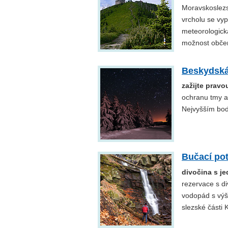
Moravskoslezs
vrcholu se vy
meteorologická
možnost občer
Beskydská
zažijte prav
ochranu tmy a
Nejvyšším bo
Bučací po
divočina s j
rezervace s d
vodopád s výš
slezské části 