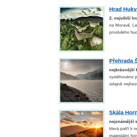
Hrad Hukv
2. největší h
na Moravě. Le
proslulého hu
Přehrada 
nejkrásnější
vystěhováno p
údajně nejhez
Skála Hor
nejznámější 
která patří k
majestátní ho