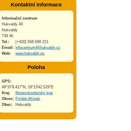
Kontaktní informace
Informační centrum
Hukvaldy 40
Hukvaldy
739 46
Tel.:
[+420] 558 699 221
Email:
infocentrum@ihukvaldy.cz
Web:
www.hukvaldy.eu
Poloha
GPS:
49°37'9.417"N, 18°13'42.529"E
Kraj:
Moravskoslezský kraj
Okres:
Frýdek-Místek
Obec:
Hukvaldy