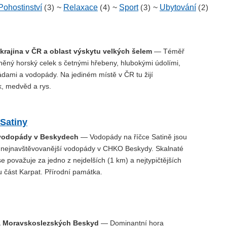
Pohostinství
(3)
~
Relaxace
(4)
~
Sport
(3)
~
Ubytování
(2)
 krajina v ČR a oblast výskytu velkých šelem
— Téměř
něný horský celek s četnými hřebeny, hlubokými údolími,
ádami a vodopády. Na jediném místě v ČR tu žijí
, medvěd a rys.
Satiny
 vodopády v Beskydech
— Vodopády na říčce Satině jsou
 nejnavštěvovanější vodopády v CHKO Beskydy. Skalnaté
se považuje za jedno z nejdelších (1 km) a nejtypičtějších
 část Karpat. Přírodní památka.
a Moravskoslezských Beskyd
— Dominantní hora