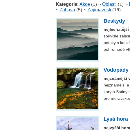
Kategorie:
Akce
(1)
~
Oblasti
(1)
~
~
Zábava
(5)
~
Zajímavosti
(19)
Beskydy
nejlesnatější
souvisle zales
potoky s kask
pohromadě vlk
Vodopády 
nejznámější
nejznámější a
koryto Satiny 
pro moravskou
Lysá hora
nejvyšší hor