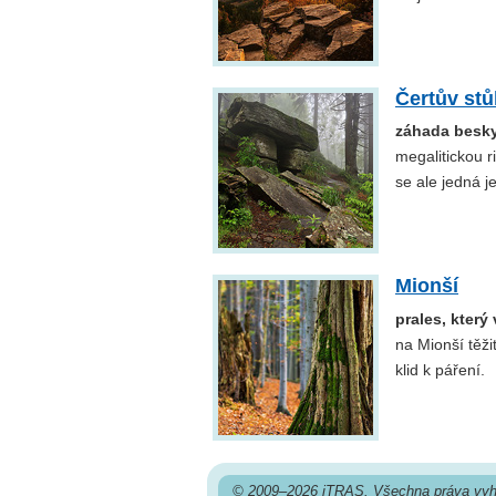
Čertův stů
záhada besky
megalitickou r
se ale jedná j
Mionší
prales, který
na Mionší těži
klid k páření.
© 2009–2026 iTRAS. Všechna práva vyh