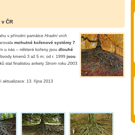
 v ČR
vahu v přírodní památce
Hradní vrch
parovala
mohutné kořenové systémy 7
ím u nás – některé kořeny jsou
dlouhé
 obvody kmenů 3 až 5 m; od r. 1999
jsou
ků stal finalistou ankety
Strom roku 2003.
í aktualizace: 13. října 2013