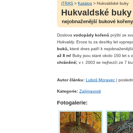
iTRAS
>
Katalog
> Hukvaldské buky
Hukvaldské buky
nejobnaženější bukové kořeny
Doslova
vodopády kořenů
prýští ze s
Hukvaldy.
Eroze tu za desítky let vypre
buků,
které dnes patří k nejobnaženějš
až 8 m!
Buky jsou staré okolo 150 let s
chráněné;
v r. 2003 se nejhezčí ze 7 bu
Autor článku:
Luboš Moravec
| posledn
Kategorie:
Zajímavosti
Fotogalerie: