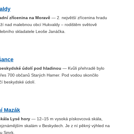
aldy
radní zřícenina na Moravě
— 2. největší zřícenina hradu
ží nad malebnou obcí Hukvaldy – rodištěm světově
debního skladatele Leoše Janáčka.
Šance
 beskydské údolí pod hladinou
— Kvůli přehradě bylo
řes 700 občanů Starých Hamer. Pod vodou skončilo
čí beskydské údolí.
ní Mazák
skála Lysé hory
— 12–15 m vysoká pískovcová skála,
 nejznámějším skalám v Beskydech. Je z ní pěkný výhled na
ru Smrk.