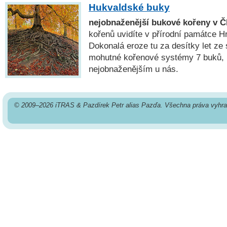
Hukvaldské buky
nejobnaženější bukové kořeny v 
kořenů uvidíte v přírodní památce H
Dokonalá eroze tu za desítky let ze
mohutné kořenové systémy 7 buků, k
nejobnaženějším u nás.
© 2009–2026 iTRAS & Pazdírek Petr alias Pazďa. Všechna práva vyhra