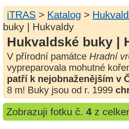
iTRAS
>
Katalog
>
Hukvald
buky | Hukvaldy
Hukvaldské buky | 
V přírodní památce
Hradní v
vypreparovala mohutné kořen
patří k nejobnaženějším v 
8 m! Buky jsou od r. 1999
ch
Zobrazuji
fotku č.
4
z celk