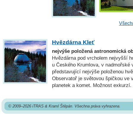
Všechn
Hvězdárna Kleť
nejvýše položená astronomická o
Hvězdárna pod vrcholem nejvyšší ho
u Českého Krumlova, v nadmořské 
představující nejvýše položenou hv
Observatoř je světovou špičkou ve
planetek a komet. Možnost exkurzí.
© 2009–2026 iTRAS & Kraml Štěpán. Všechna práva vyhrazena.