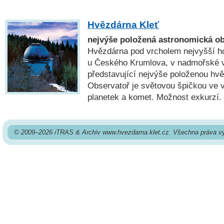
Hvězdárna Kleť
nejvýše položená astronomická o
Hvězdárna pod vrcholem nejvyšší ho
u Českého Krumlova, v nadmořské 
představující nejvýše položenou hv
Observatoř je světovou špičkou ve
planetek a komet. Možnost exkurzí.
© 2009–2026 iTRAS & Archiv www.hvezdarna.klet.cz. Všechna práva v