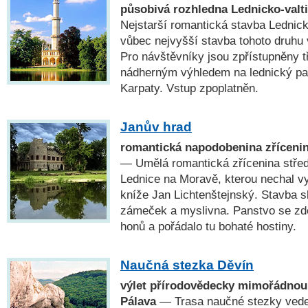
působivá rozhledna Lednicko-valt
Nejstarší romantická stavba Lednick
vůbec nejvyšší stavba tohoto druhu
Pro návštěvníky jsou zpřístupněny t
nádherným výhledem na lednický par
Karpaty. Vstup zpoplatněn.
Janův hrad
romantická napodobenina zříceni
— Umělá romantická zřícenina stře
Lednice na Moravě, kterou nechal v
kníže Jan Lichtenštejnský. Stavba s
zámeček a myslivna. Panstvo se zd
honů a pořádalo tu bohaté hostiny.
Naučná stezka Děvín
výlet přírodovědecky mimořádnou
Pálava
— Trasa naučné stezky vede 