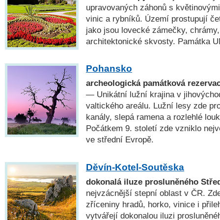
upravovaných záhonů s květinovými 
vinic a rybníků. Území prostupují če
jako jsou lovecké zámečky, chrámy,
architektonické skvosty. Památka
Pohansko
archeologická památková rezervac
— Unikátní lužní krajina v jihových
valtického areálu. Lužní lesy zde pr
kanály, slepá ramena a rozlehlé louk
Počátkem 9. století zde vzniklo nejv
ve střední Evropě.
Děvín-Kotel-Soutěska
dokonalá iluze prosluněného Stře
nejvzácnější stepní oblast v ČR. Zd
zříceniny hradů, horko, vinice i při
vytvářejí dokonalou iluzi prosluněné