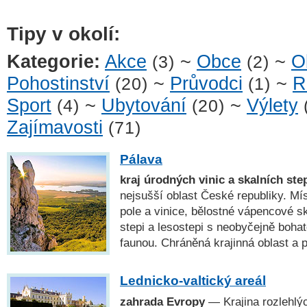
Tipy v okolí:
Kategorie:
Akce
~
Obce
~
O
(3)
(2)
Pohostinství
~
Průvodci
~
R
(20)
(1)
Sport
~
Ubytování
~
Výlety
(4)
(20)
Zajímavosti
(71)
Pálava
kraj úrodných vinic a skalních ste
nejsušší oblast České republiky. Mís
pole a vinice, bělostné vápencové sk
stepi a lesostepi s neobyčejně bohat
faunou. Chráněná krajinná oblast 
Lednicko-valtický areál
zahrada Evropy
— Krajina rozlehlý