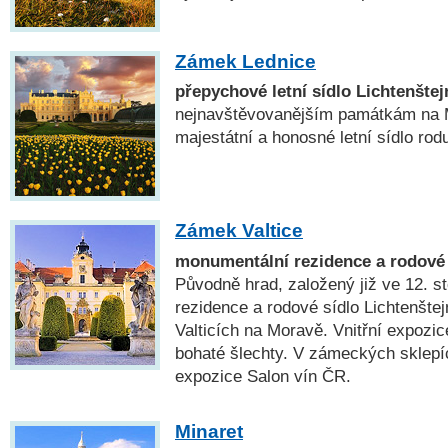
Zámek Lednice
přepychové letní sídlo Lichtenštej
nejnavštěvovanějším památkám na M
majestátní a honosné letní sídlo rod
Zámek Valtice
monumentální rezidence a rodové 
Původně hrad, založený již ve 12. sto
rezidence a rodové sídlo Lichtenšte
Valticích na Moravě. Vnitřní expozic
bohaté šlechty. V zámeckých sklepíc
expozice Salon vín ČR.
Minaret