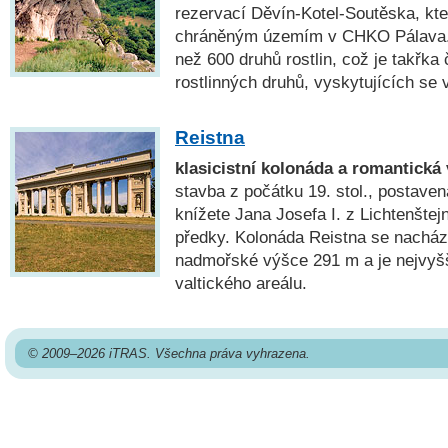
rezervací Děvín-Kotel-Soutěska, kte
chráněným územím v CHKO Pálava. 
než 600 druhů rostlin, což je takřka 
rostlinných druhů, vyskytujících se 
Reistna
klasicistní kolonáda a romantická 
stavba z počátku 19. stol., postave
knížete Jana Josefa I. z Lichtenšte
předky. Kolonáda Reistna se nachází
nadmořské výšce 291 m a je nejvy
valtického areálu.
© 2009–2026 iTRAS. Všechna práva vyhrazena.