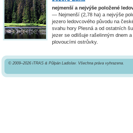
nejmenší a nejvýše položené ledo
— Nejmenší (2,78 ha) a nejvýše pol
jezero ledovcového původu na česk
svahu hory Plesná a od ostatních 
jezer se odlišuje rašelinným dnem a
plovoucími ostrůvky.
© 2009–2026 iTRAS & Půlpán Ladislav. Všechna práva vyhrazena.