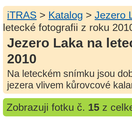
iTRAS
>
Katalog
>
Jezero 
letecké fotografii z roku 201
Jezero Laka na letec
2010
Na leteckém snímku jsou dob
jezera vlivem kůrovcové kala
Zobrazuji
fotku č.
15
z cel