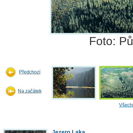
Foto: Pů
Předchozí
Na začátek
Všechn
Jezero Laka