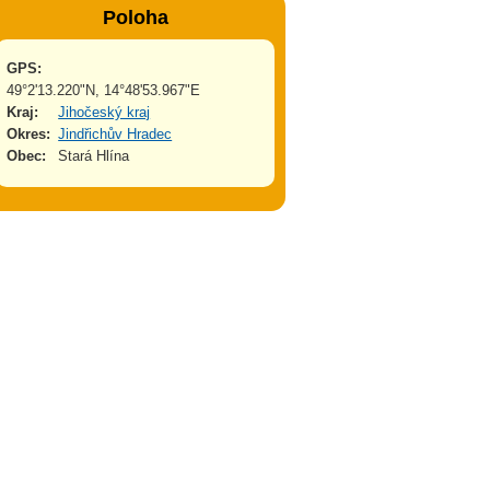
Poloha
GPS:
49°2'13.220"N, 14°48'53.967"E
Kraj:
Jihočeský kraj
Okres:
Jindřichův Hradec
Obec:
Stará Hlína