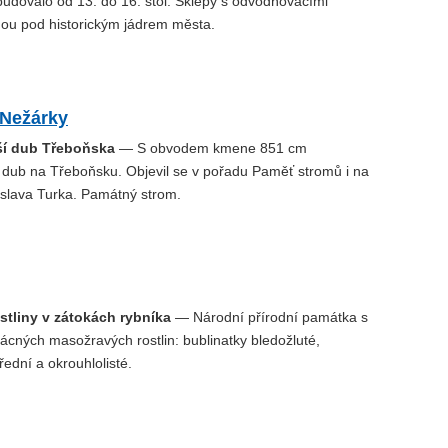
 budovalo od 13. do 16. stol. Sklepy s odvodňovacími
nou pod historickým jádrem města.
 Nežárky
ší dub Třeboňska
— S obvodem kmene 851 cm
 dub na Třeboňsku. Objevil se v pořadu Paměť stromů i na
slava Turka. Památný strom.
stliny v zátokách rybníka
— Národní přírodní památka s
ácných masožravých rostlin: bublinatky bledožluté,
řední a okrouhlolisté.