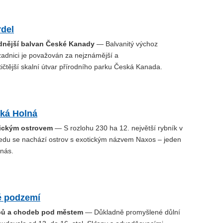
rdel
dnější balvan České Kanady
— Balvanitý výchoz
zadnici je považován za nejznámější a
tičtější skalní útvar přírodního parku Česká Kanada.
lká Holná
tickým ostrovem
— S rozlohu 230 ha 12. největší rybník v
ředu se nachází ostrov s exotickým názvem Naxos – jeden
 nás.
é podzemí
epů a chodeb pod městem
— Důkladně promyšlené důlní