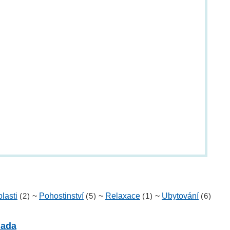
lasti
(2)
~
Pohostinství
(5)
~
Relaxace
(1)
~
Ubytování
(6)
nada