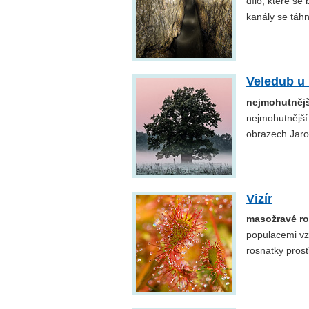
dílo, které se
kanály se táh
Veledub u
nejmohutněj
nejmohutnější
obrazech Jaro
Vizír
masožravé ro
populacemi vz
rosnatky prost