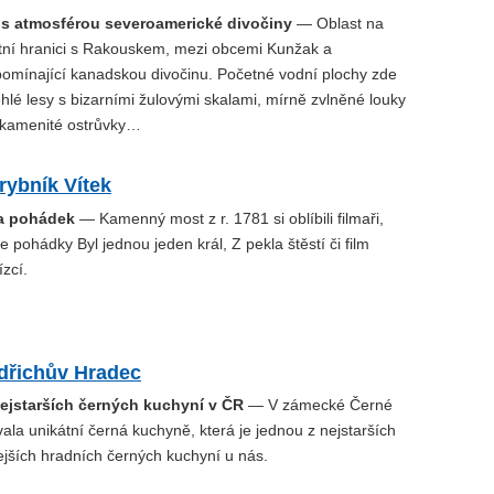
k s atmosférou severoamerické divočiny
— Oblast na
tátní hranici s Rakouskem, mezi obcemi Kunžak a
ipomínající kanadskou divočinu. Početné vodní plochy zde
ehlé lesy s bizarními žulovými skalami, mírně zvlněné louky
 kamenité ostrůvky…
rybník Vítek
 a pohádek
— Kamenný most z r. 1781 si oblíbili filmaři,
e pohádky Byl jednou jeden král, Z pekla štěstí či film
ízcí.
dřichův Hradec
nejstarších černých kuchyní v ČR
— V zámecké Černé
ala unikátní černá kuchyně, která je jednou z nejstarších
ejších hradních černých kuchyní u nás.