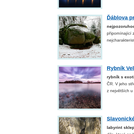
Ďáblova p
nejpozoruho
připomínající 
nejcharakteris
Rybník Ve
rybník s exo
ČR. V jeho st
z největších u
Slavonick
labyrint skl