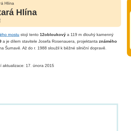
á Hlína
ará Hlína
í
ého mostu
stojí tento
12obloukový
a 119 m dlouhý kamenný
9
a je dílem stavitele Josefa Rosenauera, projektanta
známého
a Šumavě. Až do r. 1988 sloužil k běžné silniční dopravě.
í aktualizace: 17. února 2015