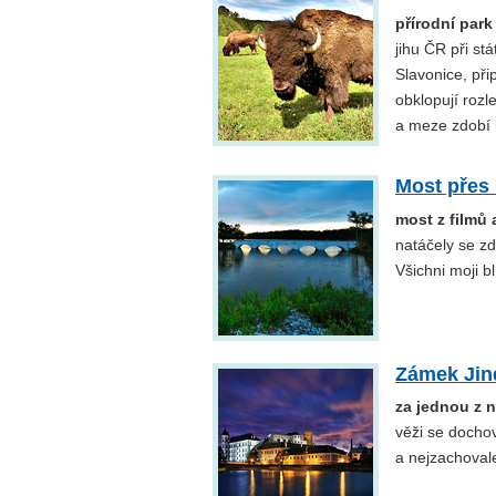
přírodní par
jihu ČR při s
Slavonice, př
obklopují rozl
a meze zdobí
Most přes 
most z filmů
natáčely se zd
Všichni moji bl
Zámek Jin
za jednou z 
věži se dochov
a nejzachoval