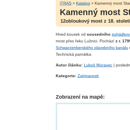
iTRAS
>
Katalog
> Kamenný most Star
Kamenný most St
12obloukový most z 18. stolet
Hned kousek od
sousedního
pohádkov
most přes řeku Lužnici. Pochází
z r. 179
Schwarzenberského plavebního kanálu
n
Technická památka.
Autor článku:
Luboš Moravec
| posledn
Kategorie:
Zajímavosti
Zobrazení na mapě: