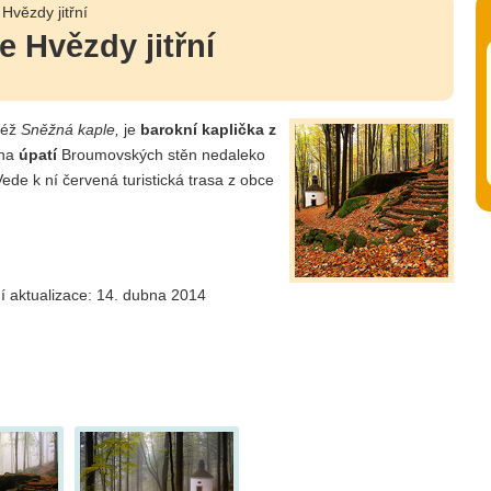
Hvězdy jitřní
 Hvězdy jitřní
též
Sněžná kaple,
je
barokní kaplička z
 na
úpatí
Broumovských stěn nedaleko
de k ní červená turistická trasa z obce
í aktualizace: 14. dubna 2014