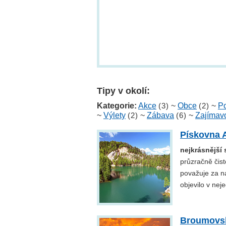
Tipy v okolí:
Kategorie:
Akce
(3)
~
Obce
(2)
~
Po
~
Výlety
(2)
~
Zábava
(6)
~
Zajímavo
Pískovna 
nejkrásnější 
průzračně čis
považuje za naš
objevilo v nej
Broumovsk