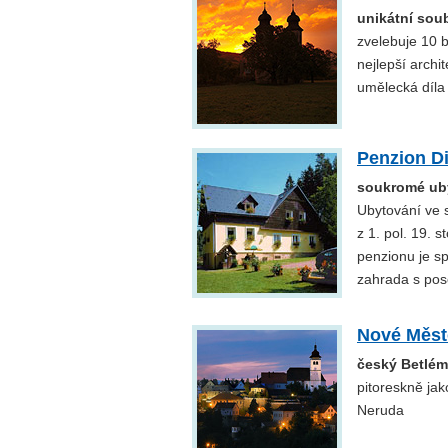
unikátní soub
zvelebuje 10 b
nejlepší archi
umělecká díla
Penzion D
soukromé uby
Ubytování ve 
z 1. pol. 19. 
penzionu je sp
zahrada s pos
Nové Měst
český Betlém
pitoreskně ja
Neruda