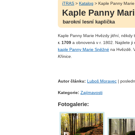
iTRAS
>
Katalog
> Kaple Panny Marie 
Kaple Panny Marie
barokní lesní kaplička
Kaple Panny Marie Hvězdy jitřní, někdy 
r. 1709
a obnovená v r. 1802. Najdete ji
kaple Panny Marie Sněžné
na Hvězdě. Ve
Křinice.
Autor článku:
Luboš Moravec
| posledn
Kategorie:
Zajímavosti
Fotogalerie: