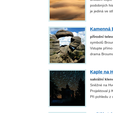
podobných hist
je jediná ve s
Kamenná 
přírodní tel
symbolů Broum
Vstupte přímo
drama Broumov
Kaple na 
sakrální kle
Sněžné na Hvě
Projektoval ji 
Při pohledu z 