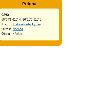
Poloha
GPS:
50°34'1.616"N, 16°16'0.810"E
Kraj:
Královéhradecký kraj
Okres:
Náchod
Obec:
Křinice