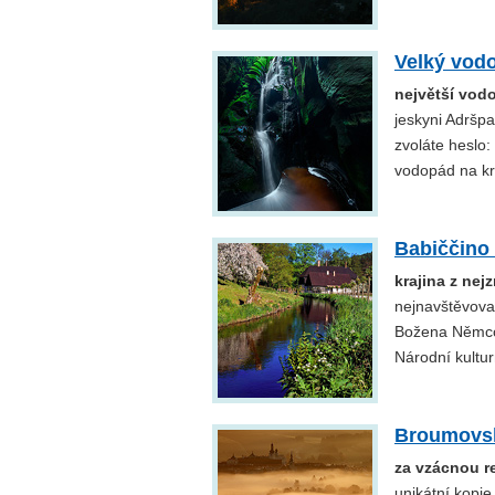
Velký vod
největší vod
jeskyni Adršp
zvoláte heslo:
vodopád na kr
Babiččino 
krajina z ne
nejnavštěvovan
Božena Němcov
Národní kultu
Broumovsk
za vzácnou re
unikátní kopie