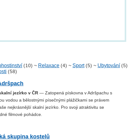
hostinství
(10)
~
Relaxace
(4)
~
Sport
(5)
~
Ubytování
(5)
sti
(58)
Adršpach
skalní jezírko v ČR
— Zatopená pískovna v Adršpachu s
tou vodou a bělostnými písečnými plážičkami se právem
e nejkrásnější skalní jezírko. Pro svoji atraktivitu se
edné filmové pohádce.
á skupina kostelů