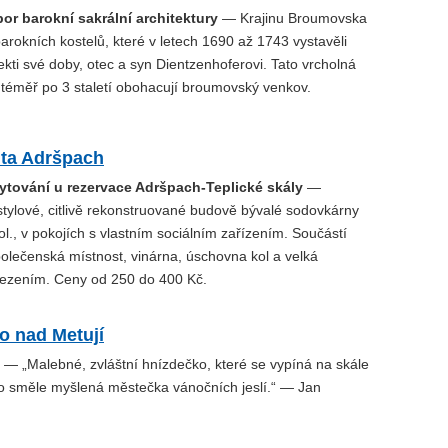
or barokní sakrální architektury
— Krajinu Broumovska
arokních kostelů, které v letech 1690 až 1743 vystavěli
tekti své doby, otec a syn Dientzenhoferovi. Tato vrcholná
 téměř po 3 staletí obohacují broumovský venkov.
ita Adršpach
tování u rezervace Adršpach-Teplické skály
—
stylové, citlivě rekonstruované budově bývalé sodovkárny
stol., v pokojích s vlastním sociálním zařízením. Součástí
olečenská místnost, vinárna, úschovna kol a velká
ezením. Ceny od 250 do 400 Kč.
o nad Metují
— „Malebné, zvláštní hnízdečko, které se vypíná na skále
ko směle myšlená městečka vánočních jeslí.“ — Jan