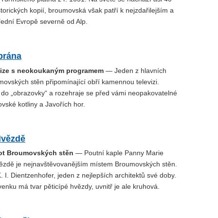
orických kopií, broumovská však patří k nejzdařilejším a
třední Evropě severně od Alp.
brána
evize s neokoukaným programem
— Jeden z hlavních
ovských stěn připomínající obří kamennou televizi.
 do „obrazovky“ a rozehraje se před vámi neopakovatelné
ské kotliny a Javořích hor.
Hvězdě
not Broumovských stěn
— Poutní kaple Panny Marie
zdě je nejnavštěvovanějším místem Broumovských stěn.
K. I. Dientzenhofer, jeden z nejlepších architektů své doby.
venku má tvar pěticípé hvězdy, uvnitř je ale kruhová.