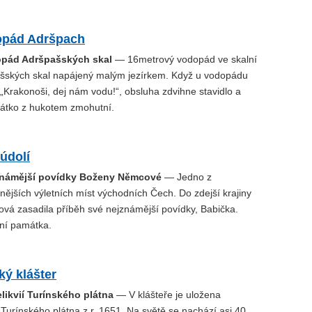
opád Adršpach
opád Adršpašských skal
— 16metrový vodopád ve skalní
ašských skal napájený malým jezírkem. Když u vodopádu
 „Krakonoši, dej nám vodu!“, obsluha zdvihne stavidlo a
átko z hukotem zmohutní.
údolí
jznámější povídky Boženy Němcové
— Jedno z
ějších výletních míst východních Čech. Do zdejší krajiny
á zasadila příběh své nejznámější povídky, Babička.
rní památka.
ý klášter
likvií Turínského plátna
— V klášteře je uložena
 Turínského plátna z r. 1651. Na světě se nachází asi 40