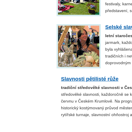
festivaly, kar
představení, s
Selské sla
letní staroče
jarmark, každ
byla vyhlášen
tradičních i 
doprovodným 
Slavnosti pětilisté růže
tradiční středověké slavnosti v Č
středověké slavnosti, každoročně se k
červnu v Českém Krumlově. Na progra
historický kostýmovaný průvod městem
rytířské turnaje, slavnostní ohňostroj a