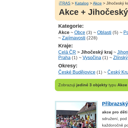
iTRAS
>
Katalog
>
Akce
> Jihočeský k
Akce + Jihočeský
Kategorie:
Akce
~
Obce
(3)
~
Oblasti
(5)
~
Po
~
Zajímavosti
(228)
Kraje:
Celá ČR
>
Jihočeský kraj
~
Jihom
Praha
(1)
~
Vysočina
(1)
~
Zlínský
Okresy:
České Budějovice
(1)
~
Český Kr
Zobrazuji
jediné 3 objekty
typu
Akce
Příbrazsk
akce pro dět
sdružení, pod 
každoročně po