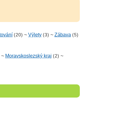
tování
(20)
~
Výlety
(3)
~
Zábava
(5)
~
Moravskoslezský kraj
(2)
~