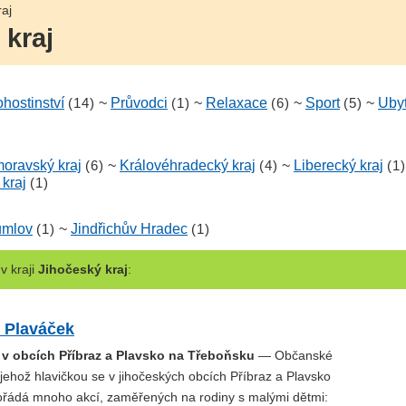
raj
 kraj
hostinství
(14)
~
Průvodci
(1)
~
Relaxace
(6)
~
Sport
(5)
~
Uby
oravský kraj
(6)
~
Královéhradecký kraj
(4)
~
Liberecký kraj
(1)
 kraj
(1)
umlov
(1)
~
Jindřichův Hradec
(1)
v kraji
Jihočeský kraj
:
ý Plaváček
i v obcích Příbraz a Plavsko na Třeboňsku
— Občanské
jehož hlavičkou se v jihočeských obcích Příbraz a Plavsko
řádá mnoho akcí, zaměřených na rodiny s malými dětmi: