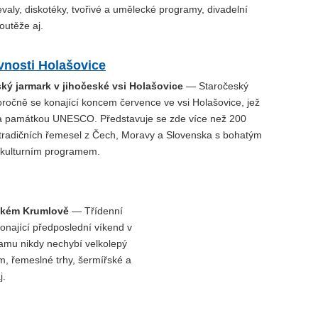
nevaly, diskotéky, tvořivé a umělecké programy, divadelní
outěže aj.
vnosti Holašovice
ský jarmark v jihočeské vsi Holašovice
— Staročeský
oročně se konající koncem července ve vsi Holašovice, jež
a památkou UNESCO. Představuje se zde více než 200
netradičních řemesel z Čech, Moravy a Slovenska s bohatým
kulturním programem.
eském Krumlově
— Třídenní
onající předposlední víkend v
mu nikdy nechybí velkolepý
, řemeslné trhy, šermířské a
j.