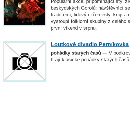
Populární akce, připomínající styl ži
beskydských Gorolů; návštěvníci se
tradicemi, lidovými řemesly, kroji a
vystoupí folklorní skupiny z celého 
první víkend v srpnu.
Loutkové divadlo Perníkovka
pohádky starých časů
— V podkrov
hrají klasické pohádky starých časů,