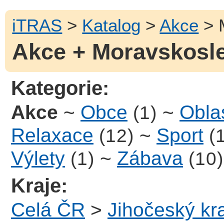
iTRAS
>
Katalog
>
Akce
> 
Akce + Moravskosle
Kategorie:
Akce
~
Obce
~
Oblas
(1)
Relaxace
~
Sport
(12)
(
Výlety
~
Zábava
(1)
(10)
Kraje:
Celá ČR
>
Jihočeský kra