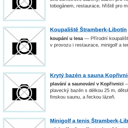
tobogánem, restaurace, hřiště pro mi
Koupaliště Štramberk-Libotín
koupání u lesa
— Přírodní koupaliště
v provozu i restaurace, minigolf a te
Krytý bazén a sauna Kopřivn
plavání a saunování v Kopřivnici
—
plavecký bazén s délkou 25 m, děts
finskou saunu, a řeckou lázeň.
Minigolf a tenis Štramberk-Lib