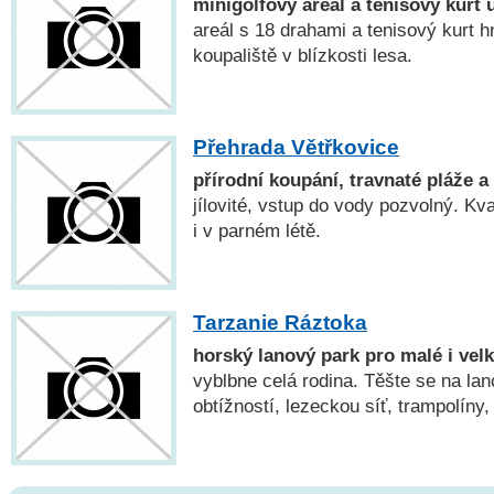
minigolfový areál a tenisový kurt 
areál s 18 drahami a tenisový kurt h
koupaliště v blízkosti lesa.
Přehrada Větřkovice
přírodní koupání, travnaté pláže a
jílovité, vstup do vody pozvolný. Kva
i v parném létě.
Tarzanie Ráztoka
horský lanový park pro malé i vel
vyblbne celá rodina. Těšte se na la
obtížností, lezeckou síť, trampolíny