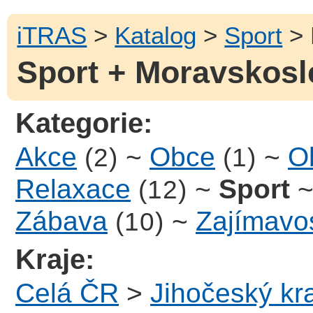
iTRAS
>
Katalog
>
Sport
> 
Sport + Moravskosl
Kategorie:
Akce
~
Obce
~
Ob
(2)
(1)
Relaxace
~
Sport
(12)
Zábava
~
Zajímavos
(10)
Kraje:
Celá ČR
>
Jihočeský kra