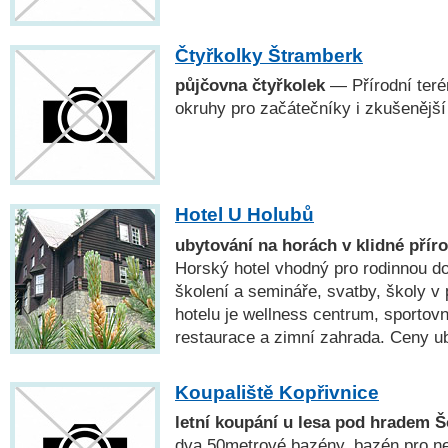
Čtyřkolky Štramberk
půjčovna čtyřkolek
— Přírodní teré
okruhy pro začátečníky i zkušenější
Hotel U Holubů
ubytování na horách v klidné pří
Horský hotel vhodný pro rodinnou do
školení a semináře, svatby, školy v
hotelu je wellness centrum, sportovn
restaurace a zimní zahrada. Ceny u
Koupaliště Kopřivnice
letní koupání u lesa pod hradem 
dva 50metrové bazény, bazén pro n