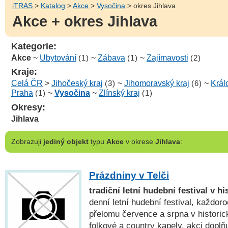
iTRAS
>
Katalog
>
Akce
>
Vysočina
> okres Jihlava
Akce + okres Jihlava
Kategorie:
Akce
~
Ubytování
(1)
~
Zábava
(1)
~
Zajímavosti
(2)
Kraje:
Celá ČR
>
Jihočeský kraj
(3)
~
Jihomoravský kraj
(6)
~
Král
Praha
(1)
~
Vysočina
~
Zlínský kraj
(1)
Okresy:
Jihlava
Zobrazuji
jediný objekt
typu
Akce
v okrese
Jihlava
:
Prázdniny v Telči
tradiční letní hudební festival v 
denní letní hudební festival, každor
přelomu července a srpna v historick
folkové a country kapely, akci doplňu