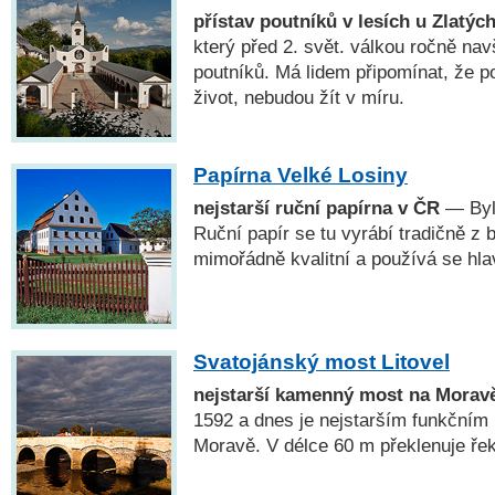
přístav poutníků v lesích u Zlatýc
který před 2. svět. válkou ročně na
poutníků. Má lidem připomínat, že p
život, nebudou žít v míru.
Papírna Velké Losiny
nejstarší ruční papírna v ČR
— Byla
Ruční papír se tu vyrábí tradičně z b
mimořádně kvalitní a používá se hl
Svatojánský most Litovel
nejstarší kamenný most na Morav
1592 a dnes je nejstarším funkčn
Moravě. V délce 60 m překlenuje ře