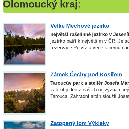
Olomoucký kraj
:
Velké Mechové jezírko
největší rašelinné jezírko v Jesen
jezírko patří k největším v ČR. Je s
rezervace Rejvíz a vede k němu na
Zámek Čechy pod Kosířem
Taroucův park a ateliér Josefa Má
založil jeden z našich nejvýznamněj
Tarouca. Zahradní altán sloužil Jose
Zatopený lom Výkleky