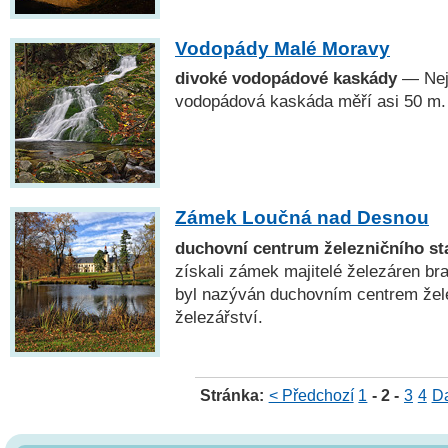
Vodopády Malé Moravy
divoké vodopádové kaskády
— Nej
vodopádová kaskáda měří asi 50 m.
Zámek Loučná nad Desnou
duchovní centrum železničního sta
získali zámek majitelé železáren bra
byl nazýván duchovním centrem želez
železářství.
Stránka:
< Předchozí
1
- 2 -
3
4
Da