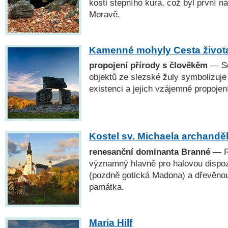
kosti stepního kura, což byl první n
Moravě.
Kamenné mohyly Cesta život
propojení přírody s člověkěm
— So
objektů ze slezské žuly symbolizuje 
existenci a jejich vzájemné propojen
Kostel sv. Michaela archandě
renesanční dominanta Branné
— Re
významný hlavně pro halovou dispo
(pozdně gotická Madona) a dřevěnou 
památka.
Maria Hilf