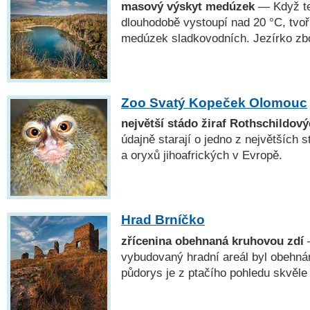
masový výskyt medúzek
— Když te
dlouhodobě vystoupí nad 20 °C, tvoř
medúzek sladkovodních. Jezírko zbo
Zoo Svatý Kopeček Olomouc
největší stádo žiraf Rothschildov
údajně starají o jedno z největších 
a oryxů jihoafrických v Evropě.
Hrad Brníčko
zřícenina obehnaná kruhovou zdí
—
vybudovaný hradní areál byl obehnán 
půdorys je z ptačího pohledu skvěle 