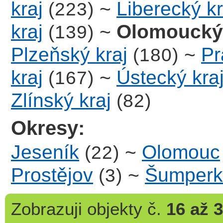
kraj
~
Liberecký kr
(223)
kraj
~
Olomoucký 
(139)
Plzeňský kraj
~
Pr
(180)
kraj
~
Ústecký kra
(167)
Zlínský kraj
(82)
Okresy:
Jeseník
~
Olomouc
(22)
Prostějov
~
Šumperk
(3)
Zobrazuji
objekty č.
16 až 