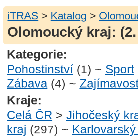
iTRAS
>
Katalog
>
Olomouc
Olomoucký kraj: (2.
Kategorie:
Pohostinství
~
Sport
(1)
Zábava
~
Zajímavost
(4)
Kraje:
Celá ČR
>
Jihočeský kra
kraj
~
Karlovarský 
(297)