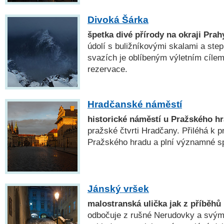
Divoká Šárka
špetka divé přírody na okraji Prah
údolí s buližníkovými skalami a ste
svazích je oblíbeným výletním cílem
rezervace.
Hradčanské náměstí
historické náměstí u Pražského h
pražské čtvrti Hradčany. Přiléhá k 
Pražského hradu a plní významné s
Jánský vršek
malostranská ulička jak z příběhů
odbočuje z rušné Nerudovky a svý