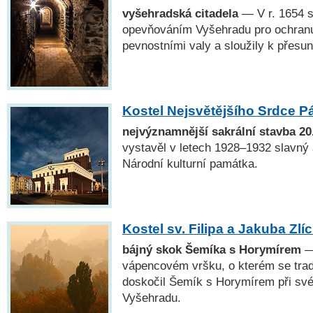
vyšehradská citadela
— V r. 1654 s
opevňováním Vyšehradu pro ochran
pevnostními valy a sloužily k přesun
Kostel Nejsvětějšího Srdce P
nejvýznamnější sakrální stavba 20.
vystavěl v letech 1928–1932 slavný a
Národní kulturní památka.
Kostel sv. Filipa a Jakuba Zlí
bájný skok Šemíka s Horymírem
— 
vápencovém vršku, o kterém se trad
doskočil Šemík s Horymírem při sv
Vyšehradu.