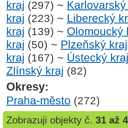
kraj
~
Karlovarský 
(297)
kraj
~
Liberecký kr
(223)
kraj
~
Olomoucký k
(139)
kraj
~
Plzeňský kraj
(50)
kraj
~
Ústecký kra
(167)
Zlínský kraj
(82)
Okresy:
Praha-město
(272)
Zobrazuji
objekty č.
31 až 