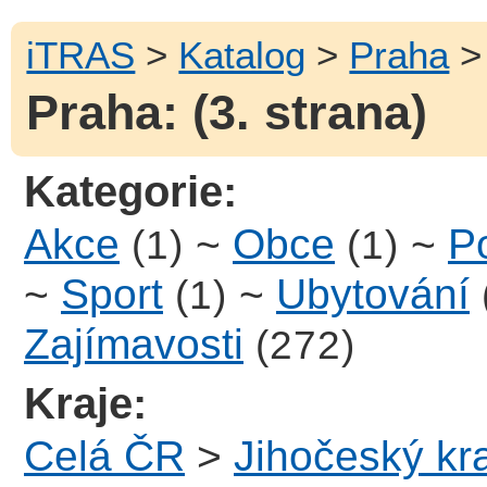
iTRAS
>
Katalog
>
Praha
> 
Praha: (3. strana)
Kategorie:
Akce
~
Obce
~
Po
(1)
(1)
~
Sport
~
Ubytování
(1)
Zajímavosti
(272)
Kraje:
Celá ČR
>
Jihočeský kra