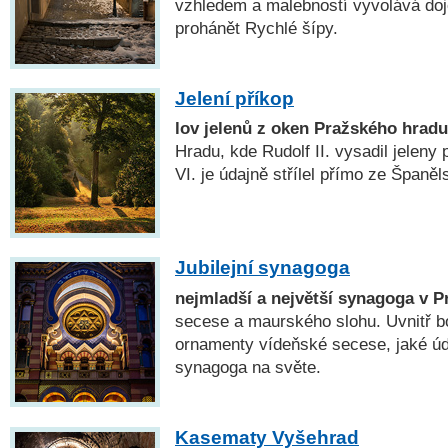
vzhledem a malebností vyvolává do
prohánět Rychlé šípy.
Jelení příkop
lov jelenů z oken Pražského hradu
Hradu, kde Rudolf II. vysadil jeleny 
VI. je údajně střílel přímo ze Španěl
Jubilejní synagoga
nejmladší a největší synagoga v P
secese a maurského slohu. Uvnitř 
ornamenty vídeňské secese, jaké úd
synagoga na světe.
Kasematy Vyšehrad