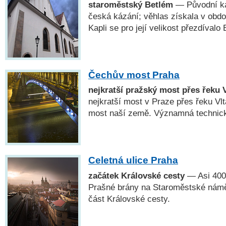
staroměstský Betlém
— Původní kap
česká kázání; věhlas získala v obd
Kapli se pro její velikost přezdívalo
Čechův most Praha
nejkratší pražský most přes řeku 
nejkratší most v Praze přes řeku Vl
most naší země. Významná technic
Celetná ulice Praha
začátek Královské cesty
— Asi 400 
Prašné brány na Staroměstské náměs
část Královské cesty.