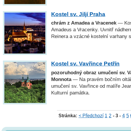
Kostel sv. Jiljí Praha
chrám z Amadea a Vracenek
— Kost
Amadeus a Vracenky. Uvnitř nádhern
Reinera a vzácné kostelní varhany
Kostel sv. Vavřince Petřín
pozoruhodný obraz umučení sv. V
Monnota
— Na pravém bočním oltáři
umučení sv. Vavřince od malíře Jea
Kulturní památka.
Stránka:
< Předchozí
1
2
- 3 -
4
5