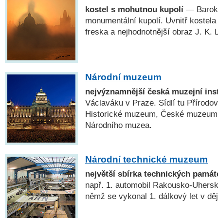
kostel s mohutnou kupolí
— Barokn
monumentální kupolí. Uvnitř kostel
freska a nejhodnotnější obraz J. K. 
Národní muzeum
nejvýznamnější česká muzejní ins
Václaváku v Praze. Sídlí tu Přírod
Historické muzeum, České muzeum
Národního muzea.
Národní technické muzeum
největší sbírka technických pamá
např. 1. automobil Rakousko-Uhersk
němž se vykonal 1. dálkový let v děj