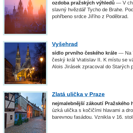
ozdoba pražských výhledů
— V ch
slavný hvězdář Tycho de Brahe. Pod
pohřbeno srdce Jiřího z Poděbrad.
Vyšehrad
sídlo prvního českého krále
— Na V
český král Vratislav II. K místu se v
Alois Jirásek zpracoval do Starých 
Zlatá ulička v Praze
nejmalebnější zákoutí Pražského 
úzká ulička s kočičími hlavami a d
barevnou fasádou. Vznikla v 16. stol