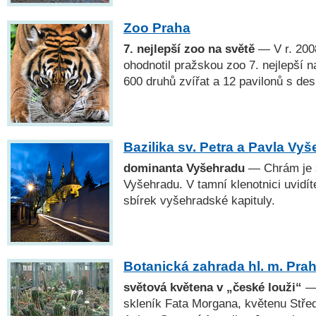
Zoo Praha
7. nejlepší zoo na světě
— V r. 200
ohodnotil pražskou zoo 7. nejlepší n
600 druhů zvířat a 12 pavilonů s des
Bazilika sv. Petra a Pavla Vy
dominanta Vyšehradu
— Chrám je 
Vyšehradu. V tamní klenotnici uvidí
sbírek vyšehradské kapituly.
Botanická zahrada hl. m. Pra
světová květena v „české louži“
— 
skleník Fata Morgana, květenu Stře