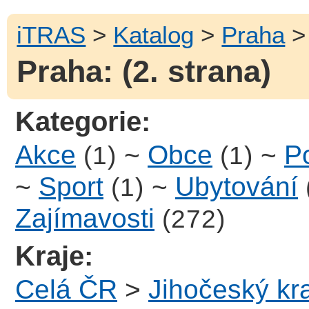
iTRAS
>
Katalog
>
Praha
> 
Praha: (2. strana)
Kategorie:
Akce
~
Obce
~
Po
(1)
(1)
~
Sport
~
Ubytování
(1)
Zajímavosti
(272)
Kraje:
Celá ČR
>
Jihočeský kra