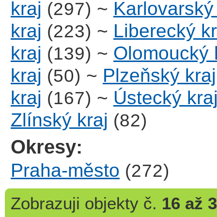
kraj
~
Karlovarský 
(297)
kraj
~
Liberecký kr
(223)
kraj
~
Olomoucký k
(139)
kraj
~
Plzeňský kraj
(50)
kraj
~
Ústecký kra
(167)
Zlínský kraj
(82)
Okresy:
Praha-město
(272)
Zobrazuji
objekty č.
16 až 