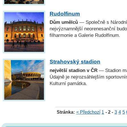
Rudolfinum
Dům umělců
— Společně s Národn
nejvýznamnější neorenesanční budov
filharmonie a Galerie Rudolfinum.
Strahovský stadion
největší stadion v ČR
— Stadion má
Údajně je nejrozsáhlejším sportovní
Kulturní památka.
Stránka:
< Předchozí
1
- 2 -
3
4
5