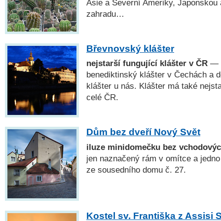
Asie a Severní Ameriky, Japonskou
zahradu…
Břevnovský klášter
nejstarší fungující klášter v ČR
— 
benediktinský klášter v Čechách a do
klášter u nás. Klášter má také nejsta
celé ČR.
Dům bez dveří Nový Svět
iluze minidomečku bez vchodovýc
jen naznačený rám v omítce a jedno
ze sousedního domu č. 27.
Kostel sv. Františka z Assisi 