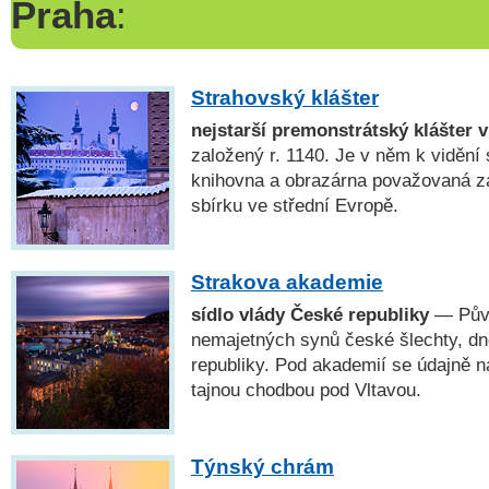
Praha
:
Strahovský klášter
nejstarší premonstrátský klášter 
založený r. 1140. Je v něm k vidění
knihovna a obrazárna považovaná za
sbírku ve střední Evropě.
Strakova akademie
sídlo vlády České republiky
— Půvo
nemajetných synů české šlechty, dn
republiky. Pod akademií se údajně 
tajnou chodbou pod Vltavou.
Týnský chrám