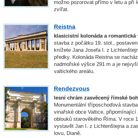
možno pozorovat přímo v letu a při 
zvířat.
Reistna
klasicistní kolonáda a romantická 
stavba z počátku 19. stol., postave
knížete Jana Josefa I. z Lichtenšte
předky. Kolonáda Reistna se nachází
nadmořské výšce 291 m a je nejvy
valtického areálu.
Rendezvous
lesní chrám zasvěcený římské boh
Monumentální tříposchoďová stavba 
vinařské obce Valtice, připomínající
oblouků starověkého Říma. V roce 1
vystavět Jan I. z Lichtenštejna a za
lovu, Dianě.