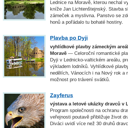
Lednice na Moravě, kterou nechal v
kníže Jan Lichtenštejnský. Stavba s
zámeček a myslivna. Panstvo se zd
honů a pořádalo tu bohaté hostiny.
Plavba po Dyji
vyhlídkové plavby zámeckým areál
Moravě
— Celoroční romantické pla
Dyji v Lednicko-valtickém areálu, 
výkladem lodníků. Vyhlídkové plavby
nedělích, Vánocích i na Nový rok a n
možnost pro trávení svátků.
Zayferus
výstava a letové ukázky dravců v 
Program společnosti na ochranu drav
veřejnosti poutavě přibližuje život d
Diváci uvidí více než 30 druhů drav