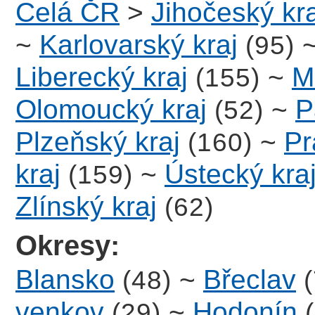
Celá ČR
>
Jihočeský kra
~
Karlovarský kraj
(95)
Liberecký kraj
~
M
(155)
Olomoucký kraj
~
P
(52)
Plzeňský kraj
~
Pr
(160)
kraj
~
Ústecký kra
(159)
Zlínský kraj
(62)
Okresy:
Blansko
~
Břeclav
(48)
venkov
~
Hodonín
(29)