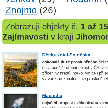
Znojmo
(26)
Zobrazuji
objekty č.
1 až 15
Zajímavosti
v kraji
Jihomor
Děvín-Kotel-Soutěska
dokonalá iluze prosluněného Stře
nejvzácnější stepní oblast v ČR. Zd
zříceniny hradů, horko, vinice i při
vytvářejí dokonalou iluzi prosluněné
Macocha
největší propast svého druhu ve s