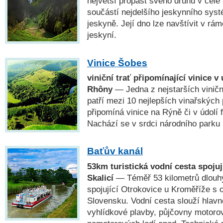
největší propast svého druhu v celé
součástí nejdelšího jeskynního sys
jeskyně. Její dno lze navštívit v rá
jeskyní.
Vinice Šobes
viniční trať připomínající vinice v
Rhôny
— Jedna z nejstarších viničn
patří mezi 10 nejlepších vinařských
připomíná vinice na Rýně či v údolí
Nachází se v srdci národního parku 
Baťův kanál
53km turistická vodní cesta spojuj
Skalicí
— Téměř 53 kilometrů dlouhý
spojující Otrokovice u Kroměříže s 
Slovensku. Vodní cesta slouží hlav
vyhlídkové plavby, půjčovny motoro