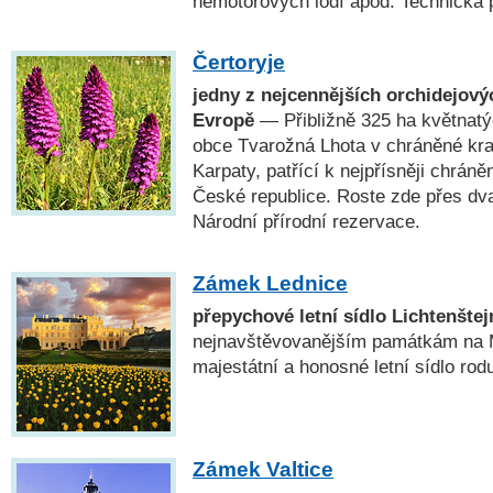
nemotorových lodí apod. Technická
Čertoryje
jedny z nejcennějších orchidejovýc
Evropě
— Přibližně 325 ha květnatý
obce Tvarožná Lhota v chráněné kraj
Karpaty, patřící k nejpřísněji chrá
České republice. Roste zde přes dva
Národní přírodní rezervace.
Zámek Lednice
přepychové letní sídlo Lichtenštej
nejnavštěvovanějším památkám na M
majestátní a honosné letní sídlo rod
Zámek Valtice