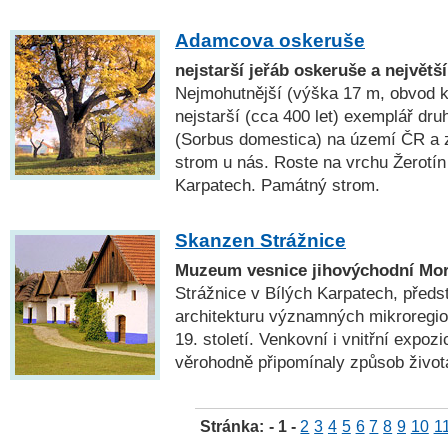
Adamcova oskeruše
nejstarší jeřáb oskeruše a největ
Nejmohutnější (výška 17 m, obvod k
nejstarší (cca 400 let) exemplář dru
(Sorbus domestica) na území ČR a 
strom u nás. Roste na vrchu Žerotín
Karpatech. Památný strom.
Skanzen Strážnice
Muzeum vesnice jihovýchodní Mo
Strážnice v Bílých Karpatech, předst
architekturu významných mikroregio
19. století. Venkovní i vnitřní expoz
věrohodně připomínaly způsob život
Stránka:
- 1 -
2
3
4
5
6
7
8
9
10
1