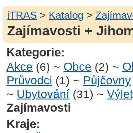
iTRAS
>
Katalog
>
Zajímav
Zajímavosti + Jiho
Kategorie:
Akce
~
Obce
~
Ob
(6)
(2)
Průvodci
~
Půjčovny
(1)
~
Ubytování
~
Výle
(31)
Zajímavosti
Kraje: