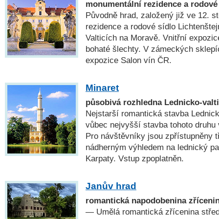
monumentální rezidence a rodové 
Původně hrad, založený již ve 12. sto
rezidence a rodové sídlo Lichtenšte
Valticích na Moravě. Vnitřní expozic
bohaté šlechty. V zámeckých sklepíc
expozice Salon vín ČR.
Minaret
působivá rozhledna Lednicko-valt
Nejstarší romantická stavba Lednick
vůbec nejvyšší stavba tohoto druhu
Pro návštěvníky jsou zpřístupněny t
nádherným výhledem na lednický par
Karpaty. Vstup zpoplatněn.
Janův hrad
romantická napodobenina zříceni
— Umělá romantická zřícenina stře