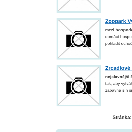
Zoopark V
mezi hospodá
domácí hospodá
pohladit ocho
Zrcadlové 
nejslavnější 
tak, aby vytvá
zábavná síň s
Stránka: