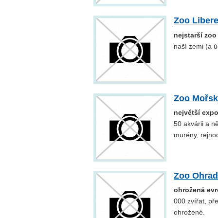
Zoo Liber
nejstarší zoo
naší zemi (a ú
Zoo Mořsk
největší exp
50 akvárii a n
murény, rejnoc
Zoo Ohrad
ohrožená ev
000 zvířat, př
ohrožené.