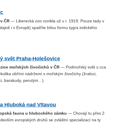
ec
 v ČR
— Liberecká zoo vznikla už v r. 1919. Pouze tady v
dajně i v Evropě) spatříte bílou formu tygra indického.
ý svět Praha-Holešovice
ozice mořských živočichů v ČR
— Podmořský svět s cca
ěkolika obřími nádržemi s mořským živočichy (žraloci,
i, barakudy, perutýni…).
a Hluboká nad Vltavou
ropská fauna u hlubockého zámku
— Chovají tu přes 2
edevším evropských druhů se zvláštní specializací na ty