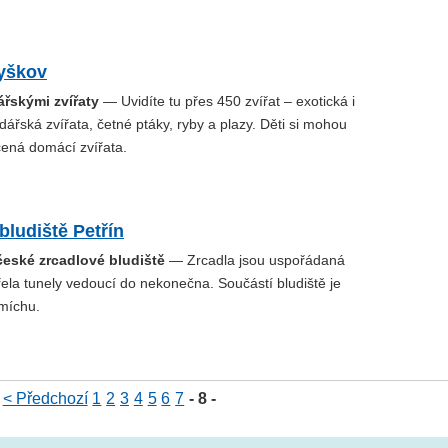
yškov
řskými zvířaty
— Uvidíte tu přes 450 zvířat – exotická i
řská zvířata, četné ptáky, ryby a plazy. Děti si mohou
čená domácí zvířata.
bludiště Petřín
české zrcadlové bludiště
— Zrcadla jsou uspořádaná
řela tunely vedoucí do nekonečna. Součástí bludiště je
míchu.
< Předchozí
1
2
3
4
5
6
7
- 8 -