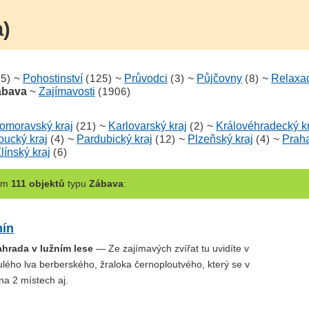
a)
15)
~
Pohostinství
(125)
~
Průvodci
(3)
~
Půjčovny
(8)
~
Relaxa
ábava
~
Zajímavosti
(1906)
homoravský kraj
(21)
~
Karlovarský kraj
(2)
~
Královéhradecký kr
ucký kraj
(4)
~
Pardubický kraj
(12)
~
Plzeňský kraj
(4)
~
Prah
línský kraj
(6)
em
111 objektů
typu
Zábava
:
ín
ahrada v lužním lese
— Ze zajímavých zvířat tu uvidíte v
lého lva berberského, žraloka černoploutvého, který se v
na 2 místech aj.