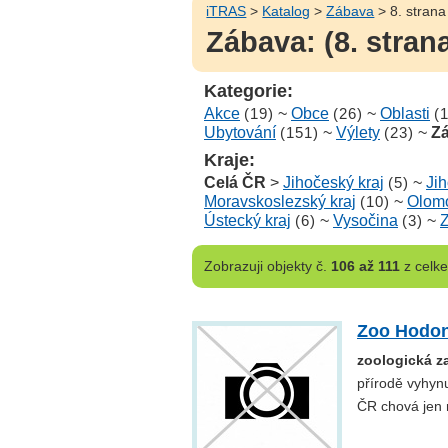
iTRAS
>
Katalog
>
Zábava
> 8. strana
Zábava: (8. stran
Kategorie:
Akce
(19)
~
Obce
(26)
~
Oblasti
(
Ubytování
(151)
~
Výlety
(23)
~
Z
Kraje:
Celá ČR
>
Jihočeský kraj
(5)
~
Ji
Moravskoslezský kraj
(10)
~
Olomo
Ústecký kraj
(6)
~
Vysočina
(3)
~
Z
Zobrazuji
objekty č.
106 až 111
z celk
Zoo Hodon
zoologická z
přírodě vyhynu
ČR chová jen 