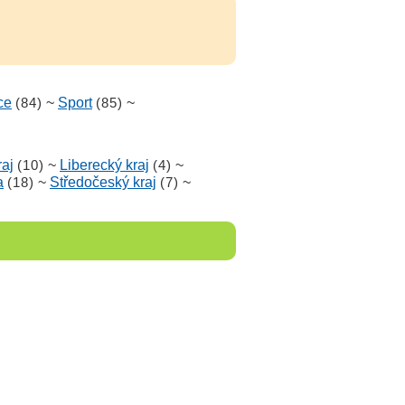
ce
(84)
~
Sport
(85)
~
aj
(10)
~
Liberecký kraj
(4)
~
a
(18)
~
Středočeský kraj
(7)
~