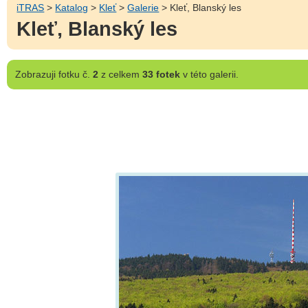
iTRAS
>
Katalog
>
Kleť
>
Galerie
> Kleť, Blanský les
Kleť, Blanský les
Zobrazuji
fotku č.
2
z celkem
33 fotek
v této galerii.