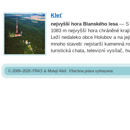
Kleť
nejvyšší hora Blanského lesa
— S 
1083 m nejvyšší hora chráněné kraji
Leží nedaleko obce Holubov a na jej
mnoho staveb: nejstarší kamenná r
turistická chata, televizní vysílač, h
© 2009–2026 iTRAS & Motejl Aleš. Všechna práva vyhrazena.