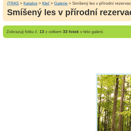
iTRAS
>
Katalog
>
Kleť
>
Galerie
> Smíšený les v přírodní rezervaci
Smíšený les v přírodní rezerva
Zobrazuji
fotku č.
13
z celkem
33 fotek
v této galerii.