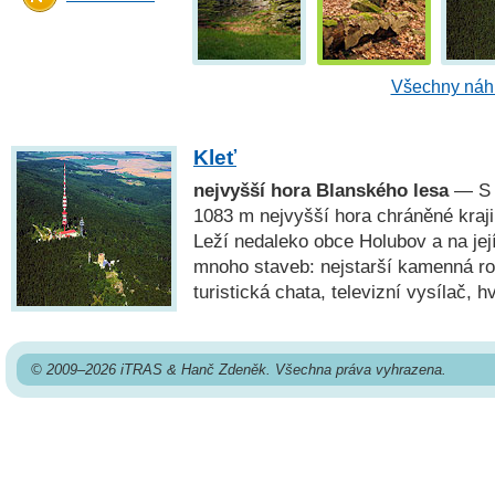
Všechny náhl
Kleť
nejvyšší hora Blanského lesa
— S 
1083 m nejvyšší hora chráněné kraji
Leží nedaleko obce Holubov a na jej
mnoho staveb: nejstarší kamenná r
turistická chata, televizní vysílač, h
© 2009–2026 iTRAS & Hanč Zdeněk. Všechna práva vyhrazena.