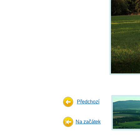
Předchozí
Na začátek