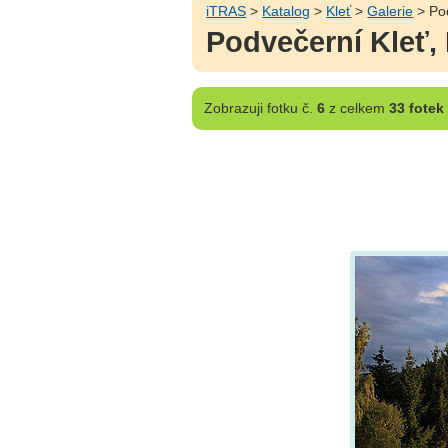
iTRAS
>
Katalog
>
Kleť
>
Galerie
> Pod
Podvečerní Kleť,
Zobrazuji
fotku č.
6
z celkem
33 fotek