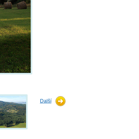
Další