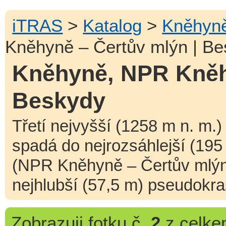
iTRAS
>
Katalog
>
Kněhyn
Kněhyně – Čertův mlýn | B
Kněhyně, NPR Kněh
Beskydy
Třetí nejvyšší (1258 m n. m
spadá do nejrozsáhlejší (19
(NPR Kněhyně – Čertův mlýn)
nejhlubší (57,5 m) pseudokr
Zobrazuji
fotku č.
2
z celk