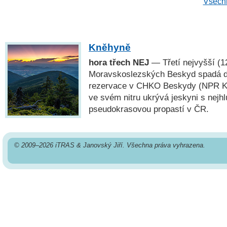
Všechn
Kněhyně
hora třech NEJ
— Třetí nejvyšší (1
Moravskoslezských Beskyd spadá do
rezervace v CHKO Beskydy (NPR Kn
ve svém nitru ukrývá jeskyni s nejhl
pseudokrasovou propastí v ČR.
© 2009–2026 iTRAS & Janovský Jiří. Všechna práva vyhrazena.